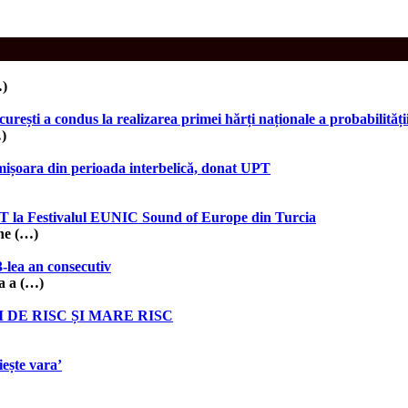
…)
ești a condus la realizarea primei hărți naționale a probabilității
…)
imișoara din perioada interbelică, donat UPT
BIT la Festivalul EUNIC Sound of Europe din Turcia
ine (…)
-lea an consecutiv
a a (…)
DE RISC ȘI MARE RISC
ește vara’