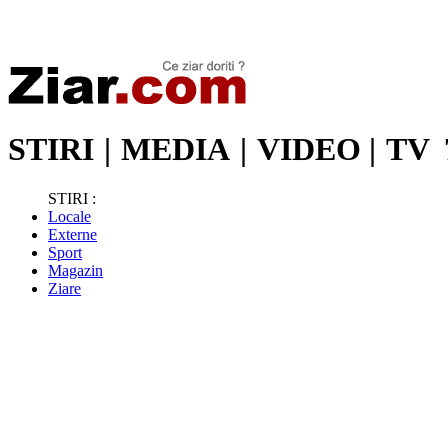
Stiri de ultima oră | Ultimele ştiri | Presa online | Stiri libere
STIRI
|
MEDIA
|
VIDEO
|
TV
STIRI :
Locale
Externe
Sport
Magazin
Ziare