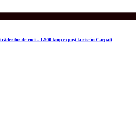
 căderilor de roci – 1.500 kmp expuși la risc în Carpați