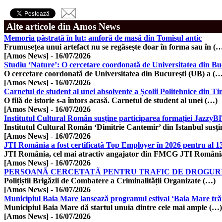
Alte articole din Amos News
Memoria păstrată în lut: amforă de masă din Tomisul antic
Frumusețea unui artefact nu se regăsește doar în forma sau în (
[Amos News]
-
16/07/2026
Studiu ‘Nature’: O cercetare coordonată de Universitatea din Bucur
O cercetare coordonată de Universitatea din București (UB) a (
[Amos News]
-
16/07/2026
Carnetul de student al unei absolvente a Școlii Politehnice din T
O filă de istorie s-a întors acasă. Carnetul de student al unei (…)
[Amos News]
-
16/07/2026
Institutul Cultural Român susține participarea formației Jazzy
Institutul Cultural Român ‘Dimitrie Cantemir’ din Istanbul susț
[Amos News]
-
16/07/2026
JTI România a fost certificată Top Employer în 2026 pentru al 13
JTI România, cel mai atractiv angajator din FMCG JTI Români
[Amos News]
-
16/07/2026
PERSOANÃ CERCETATÃ PENTRU TRAFIC DE DROGURI 
Polițiștii Brigăzii de Combatere a Criminalității Organizate (…)
[Amos News]
-
16/07/2026
Municipiul Baia Mare lansează programul estival ‘Baia Mare trăi
Municipiul Baia Mare dă startul unuia dintre cele mai ample (…)
[Amos News]
-
16/07/2026