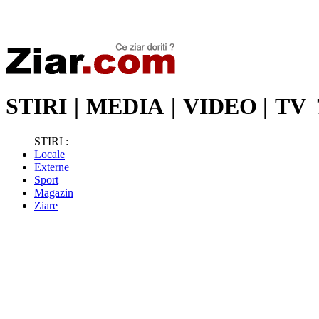
Stiri de ultima oră | Ultimele ştiri | Presa online | Stiri libere
STIRI
|
MEDIA
|
VIDEO
|
TV
STIRI :
Locale
Externe
Sport
Magazin
Ziare