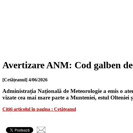
Avertizare ANM: Cod galben de fu
[Cetățeanul]
4/06/2026
Administrația Națională de Meteorologie a emis o atenți
vizate cea mai mare parte a Munteniei, estul Olteniei ș
Citiți articolul în pagina : Cetățeanul