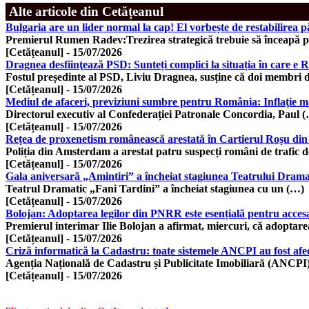
Alte articole din Cetățeanul
Bulgaria are un lider normal la cap! El vorbește de restabilirea p
Premierul Rumen Radev:Trezirea strategică trebuie să înceapă 
[Cetățeanul]
-
15/07/2026
Dragnea desfiinţează PSD: Sunteți complici la situația în care e 
Fostul președinte al PSD, Liviu Dragnea, susține că doi membri 
[Cetățeanul]
-
15/07/2026
Mediul de afaceri, previziuni sumbre pentru România: Inflaţie mar
Directorul executiv al Confederației Patronale Concordia, Paul 
[Cetățeanul]
-
15/07/2026
Rețea de proxenetism românească arestată în Cartierul Roșu d
Poliția din Amsterdam a arestat patru suspecți români de trafic 
[Cetățeanul]
-
15/07/2026
Gala aniversară „Amintiri” a încheiat stagiunea Teatrului Dramati
Teatrul Dramatic „Fani Tardini” a încheiat stagiunea cu un (…)
[Cetățeanul]
-
15/07/2026
Bolojan: Adoptarea legilor din PNRR este esențială pentru accesa
Premierul interimar Ilie Bolojan a afirmat, miercuri, că adoptar
[Cetățeanul]
-
15/07/2026
Criză informatică la Cadastru: toate sistemele ANCPI au fost afec
Agenția Națională de Cadastru și Publicitate Imobiliară (ANCPI
[Cetățeanul]
-
15/07/2026