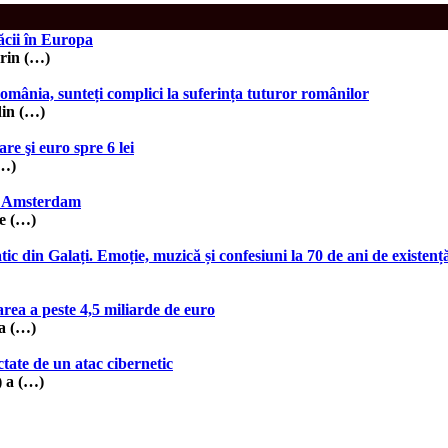
ăcii în Europa
prin (…)
România, sunteți complici la suferința tuturor românilor
din (…)
e şi euro spre 6 lei
(…)
in Amsterdam
de (…)
c din Galați. Emoție, muzică și confesiuni la 70 de ani de existenț
rea a peste 4,5 miliarde de euro
ea (…)
tate de un atac cibernetic
) a (…)