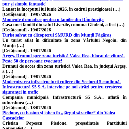
pur și simplu fantastic!
Lansat la începutul lui iunie 2026, în cadrul prestigioasei (…)
[Cetățeanul]
-
19/07/2026
Momente dramatice pentru o familie din Dâmbovița
Casa unei familii din satul Livezile, comuna Glodeni, a fost (…)
[Cetățeanul]
-
19/07/2026
Turist salvat cu elicopterul SMURD din Munții Făgăraș
Un turist aflat în dificultate în zona Vârfului Negoiu, din
Munții (…)
[Cetățeanul]
-
19/07/2026
Argeş. Drumul spre zona turistică Valea Rea, blocat de viitură.
Peste 50 de persoane evacuate!
Drumul de acces din zona turistică Valea Rea, în judeţul Argeş,
a (…)
[Cetățeanul]
-
19/07/2026
Modernizarea infrastructurii rutiere din Sectorul 5 continuă.
Infrastructură S5 S.A. intervine pe noi străzi pentru creșterea
siguranței în trafic
Compania municipală Infrastructură S5 S.A., aflată în
subordinea (…)
[Cetățeanul]
-
18/07/2026
Piedone, cu baston și joben în „târgul săracilor” din Valea
Cascadelor
Cristian Popescu Piedone, președintele Partidului
Naționalist (…)