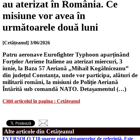
au aterizat în România. Ce
misiune vor avea în
următoarele două luni
[Cetățeanul]
3/06/2026
Patru aeronave Eurofighter Typhoon aparținând
Forțelor Aeriene Italiene au aterizat miercuri, 3
iunie, la Baza 57 Aeriană „Mihail Kogălniceanu”
din județul Constanța, unde vor participa, alături de
militarii români, la misiuni de Poliție Aeriană
Întărită sub comandă NATO. Detașamentul (…)
Citiți articolul în pagina : Cetățeanul
Alte articole din Cetățeanul
EVERSOLO T10 sparge piața streamerelor de referință. Este