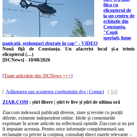
fiica cu
elicopterul de
la un centru de
echitație din
Constanța.
"Copii
speriați, lume
panicată, șezlonguri zburate în cap" - VIDEO
Nouă fiță de Constanța. Un afacerist local și-a trimis
elicopterul (…)
[DCNews]
-
10/08/2026
[
Toate articolele din: DCNews +++
]
|
Adăugarea sau scoaterea conținutului dvs | Contact
|
ZIAR.COM
: știri libere | știri tv live și știri de ultima oră
Ziar.com indexează publicații diverse, ziare și reviste cu poziții
diferite, existente independent online. Ideile și comentariile
exprimate în aceste articole nu reflectează opiniile Ziar.com și nu pot
fi imputate acestuia. Pentru orice informație complementară sau
reclamație cu privire la conținut, consultați direct ziarele relevante –