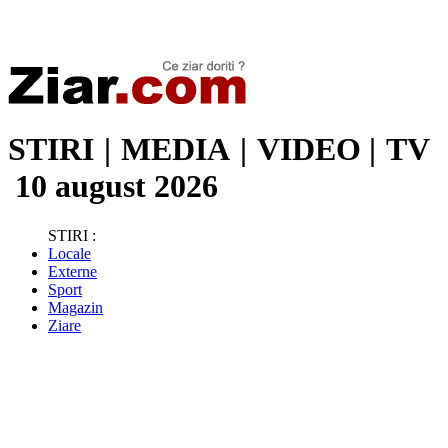
Stiri de ultima oră | Ultimele ştiri | Presa online | Stiri libere
STIRI
|
MEDIA
|
VIDEO
|
TV
10 august 2026
STIRI :
Locale
Externe
Sport
Magazin
Ziare