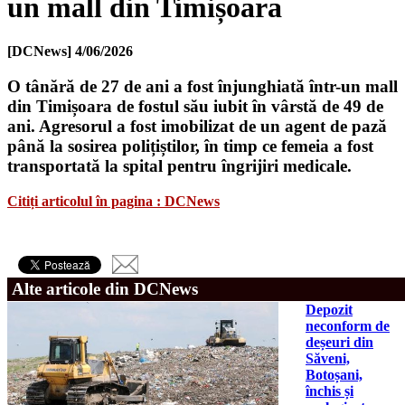
un mall din Timișoara
[DCNews]
4/06/2026
O tânără de 27 de ani a fost înjunghiată într-un mall
din Timișoara de fostul său iubit în vârstă de 49 de
ani. Agresorul a fost imobilizat de un agent de pază
până la sosirea polițiștilor, în timp ce femeia a fost
transportată la spital pentru îngrijiri medicale.
Citiți articolul în pagina : DCNews
Alte articole din DCNews
Depozit
neconform de
deșeuri din
Săveni,
Botoșani,
închis și