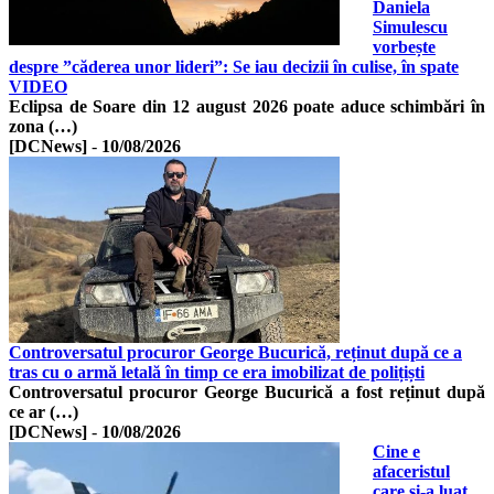
Daniela
Simulescu
vorbește
despre ”căderea unor lideri”: Se iau decizii în culise, în spate
VIDEO
Eclipsa de Soare din 12 august 2026 poate aduce schimbări în
zona (…)
[DCNews]
-
10/08/2026
Controversatul procuror George Bucurică, reținut după ce a
tras cu o armă letală în timp ce era imobilizat de polițiști
Controversatul procuror George Bucurică a fost reținut după
ce ar (…)
[DCNews]
-
10/08/2026
Cine e
afaceristul
care și-a luat