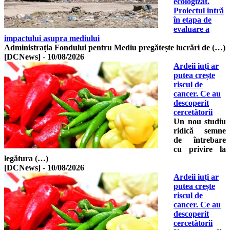
ecologizat.
Proiectul intră
în etapa de
evaluare a
impactului asupra mediului
Administrația Fondului pentru Mediu pregătește lucrări de (…)
[DCNews]
-
10/08/2026
Ardeii iuți ar
putea crește
riscul de
cancer. Ce au
descoperit
cercetătorii
Un nou studiu
ridică semne
de întrebare
cu privire la
legătura (…)
[DCNews]
-
10/08/2026
Ardeii iuți ar
putea crește
riscul de
cancer. Ce au
descoperit
cercetătorii