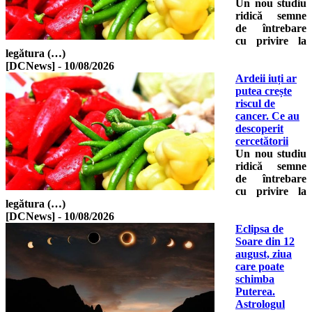
Un nou studiu
ridică semne
de întrebare
cu privire la
legătura (…)
[DCNews]
-
10/08/2026
Ardeii iuți ar
putea crește
riscul de
cancer. Ce au
descoperit
cercetătorii
Un nou studiu
ridică semne
de întrebare
cu privire la
legătura (…)
[DCNews]
-
10/08/2026
Eclipsa de
Soare din 12
august, ziua
care poate
schimba
Puterea.
Astrologul