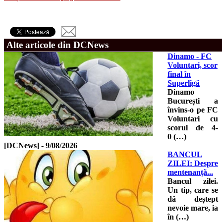
Alte articole din DCNews
Dinamo - FC
Voluntari, scor
final în
Superligă
Dinamo
București a
învins-o pe FC
Voluntari cu
scorul de 4-
0 (…)
[DCNews]
-
9/08/2026
BANCUL
ZILEI: Despre
mentenanță...
Bancul zilei.
Un tip, care se
dă deștept
nevoie mare, ia
în (…)