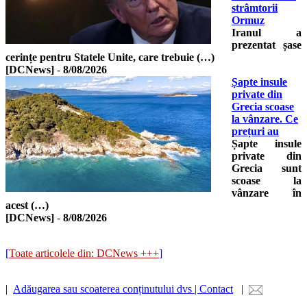
strâmtorii
Ormuz
Iranul a
prezentat șase
cerințe pentru Statele Unite, care trebuie (…)
[DCNews]
-
8/08/2026
Șapte insule
private din
Grecia scoase
la vânzare. Ce
prețuri au
Șapte insule
private din
Grecia sunt
scoase la
vânzare în
acest (…)
[DCNews]
-
8/08/2026
[
Toate articolele din: DCNews +++
]
|
Adăugarea sau scoaterea conținutului dvs | Contact
|