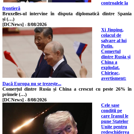
controalele la
frontieră
Bruxelles-ul intervine în disputa diplomatică dintre Spania
și (…)
[DCNews]
-
8/08/2026
Xi Jinping,
colacul de
salvare al lui
Putin.
Comerțul
dintre Rusia și
China a
explodat.
Chirieac,
avertisment:
Dacă Europa nu se trezește...
Comerțul dintre Rusia și China a crescut cu peste 26% în
primele (…)
[DCNews]
-
8/08/2026
Cele șase
condiții pe
care Iranul le
pune Statelor
Unite pentru
redeschiderea