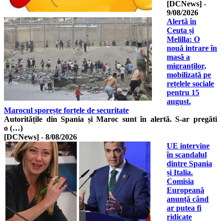
[DCNews]
-
9/08/2026
Alertă în
Ceuta și
Melilla: O
nouă intrare în
masă a
migranților,
mobilizată pe
rețelele sociale
pentru 15
august.
Marocul sporește forțele de securitate
Autoritățile din Spania și Maroc sunt în alertă. S-ar pregăti
o (…)
[DCNews]
-
8/08/2026
UE intervine
în scandalul
dintre Spania
și Italia.
Comisia
Europeană
anunță când
ar putea fi
ridicate