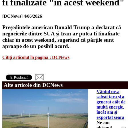
fi finalizate "în acest weekend"
[DCNews]
4/06/2026
Președintele american Donald Trump a declarat că
negocierile dintre SUA și Iran ar putea fi finalizate
chiar în acest weekend, sugerând că părțile sunt
aproape de un posibil acord.
Citiți articolul în pagina : DCNews
Alte articole din DCNews
Vântul ne-a
salvat țara și a
generat atât de
multă energie,
încât am și
exportat seara
Ne-am
obișnuit, ca