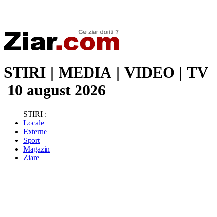
Stiri de ultima oră | Ultimele ştiri | Presa online | Stiri libere
STIRI
|
MEDIA
|
VIDEO
|
TV
10 august 2026
STIRI :
Locale
Externe
Sport
Magazin
Ziare