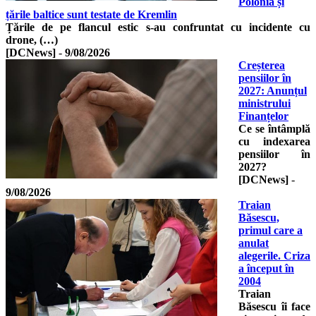
Polonia și
țările baltice sunt testate de Kremlin
Țările de pe flancul estic s-au confruntat cu incidente cu
drone, (…)
[DCNews]
-
9/08/2026
Creșterea
pensiilor în
2027: Anunțul
ministrului
Finanțelor
Ce se întâmplă
cu indexarea
pensiilor în
2027?
[DCNews]
-
9/08/2026
Traian
Băsescu,
primul care a
anulat
alegerile. Criza
a început în
2004
Traian
Băsescu îi face