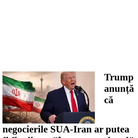
Trump
anunță
că
negocierile SUA-Iran ar putea