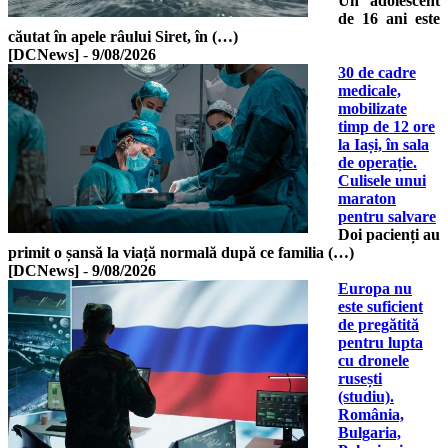
Un adolescent
de 16 ani este
căutat în apele râului Siret, în (…)
[DCNews]
-
9/08/2026
30 de cadre
medicale,
mobilizate
timp de 12 ore
la Iași, în sala
de operație.
Culisele unui
maraton
pentru salvare
Doi pacienți au
primit o șansă la viață normală după ce familia (…)
[DCNews]
-
9/08/2026
Europa nu
este suficient
de pregătită
pentru lupta
cu dronele
rusești
(studiu).
România,
Bulgaria,