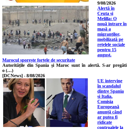
9/08/2026
Alertă în
Ceuta și
Melilla: O
nouă intrare în
masă a
migranților,
mobilizată pe
rețelele sociale
pentru 15
august.
Marocul sporește forțele de securitate
Autoritățile din Spania și Maroc sunt în alertă. S-ar pregăti
o (…)
[DCNews]
-
8/08/2026
UE intervine
în scandalul
dintre Spania
și Italia.
Comisia
Europeană
anunță când
ar putea fi
ridicate
controalele la