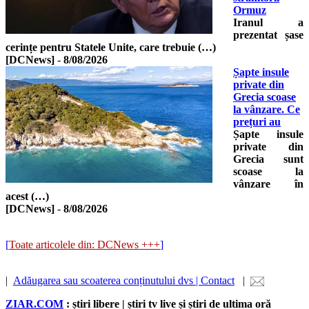
Ormuz
Iranul a
prezentat șase
cerințe pentru Statele Unite, care trebuie (…)
[DCNews]
-
8/08/2026
Șapte insule
private din
Grecia scoase
la vânzare. Ce
prețuri au
Șapte insule
private din
Grecia sunt
scoase la
vânzare în
acest (…)
[DCNews]
-
8/08/2026
[
Toate articolele din: DCNews +++
]
|
Adăugarea sau scoaterea conținutului dvs | Contact
|
ZIAR.COM
: știri libere | știri tv live și știri de ultima oră