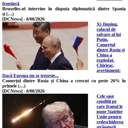
frontieră
Bruxelles-ul intervine în disputa diplomatică dintre Spania
și (…)
[DCNews]
-
8/08/2026
Xi Jinping,
colacul de
salvare al lui
Putin.
Comerțul
dintre Rusia și
China a
explodat.
Chirieac,
avertisment:
Dacă Europa nu se trezește...
Comerțul dintre Rusia și China a crescut cu peste 26% în
primele (…)
[DCNews]
-
8/08/2026
Cele șase
condiții pe
care Iranul le
pune Statelor
Unite pentru
redeschiderea
strâmtorii