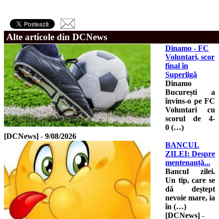
Alte articole din DCNews
Dinamo - FC
Voluntari, scor
final în
Superligă
Dinamo
București a
învins-o pe FC
Voluntari cu
scorul de 4-
0 (…)
[DCNews]
-
9/08/2026
BANCUL
ZILEI: Despre
mentenanță...
Bancul zilei.
Un tip, care se
dă deștept
nevoie mare, ia
în (…)
[DCNews]
-