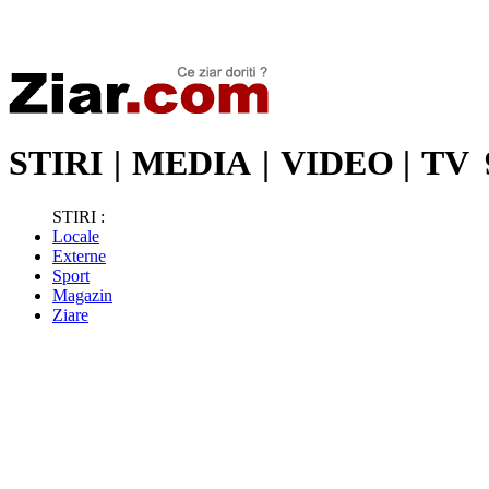
Stiri de ultima oră | Ultimele ştiri | Presa online | Stiri libere
STIRI
|
MEDIA
|
VIDEO
|
TV
STIRI :
Locale
Externe
Sport
Magazin
Ziare