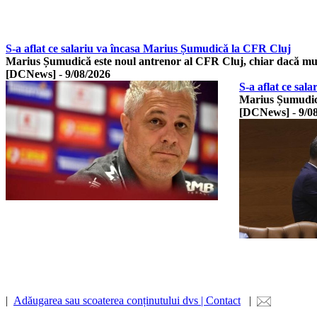
S-a aflat ce salariu va încasa Marius Șumudică la CFR Cluj
Marius Șumudică este noul antrenor al CFR Cluj, chiar dacă m
[DCNews]
-
9/08/2026
S-a aflat ce sa
Marius Șumudică
[DCNews]
-
9/0
|
Adăugarea sau scoaterea conținutului dvs | Contact
|