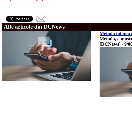
Alte articole din DCNews
Metoda tot mai d
Metoda, cunoscu
[DCNews]
-
9/0