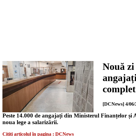
Nouă zi
angajaț
complet
[DCNews]
4/06/
Peste 14.000 de angajați din Ministerul Finanțelor și 
noua lege a salarizării.
Citiți articolul în pagina : DCNews