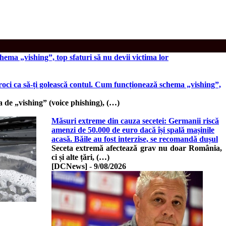
hema „vishing”, top sfaturi să nu devii victima lor
croci ca să-ți golească contul. Cum funcționează schema „vishing”,
de „vishing” (voice phishing), (…)
Măsuri extreme din cauza secetei: Germanii riscă
amenzi de 50.000 de euro dacă își spală mașinile
acasă. Băile au fost interzise, se recomandă dușul
Seceta extremă afectează grav nu doar România,
ci și alte țări, (…)
[DCNews]
-
9/08/2026