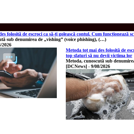
es folosită de escroci ca să-ți golească contul. Cum funcționează sc
tă sub denumirea de „vishing” (voice phishing), (…)
8/2026
Metoda tot mai des folosită de es
top sfaturi să nu devii victima lor
Metoda, cunoscută sub denumirea 
[DCNews]
-
9/08/2026