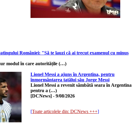
atingului României: "Să te lauzi că ai trecut examenul cu minus
dur modul în care autoritățile (…)
Lionel Messi a ajuns în Argentina, pentru
înmormântarea tatălui său Jorge Messi
Lionel Messi a revenit sâmbătă seara în Argentina
pentru a (…)
[DCNews]
-
9/08/2026
[
Toate articolele din: DCNews +++
]