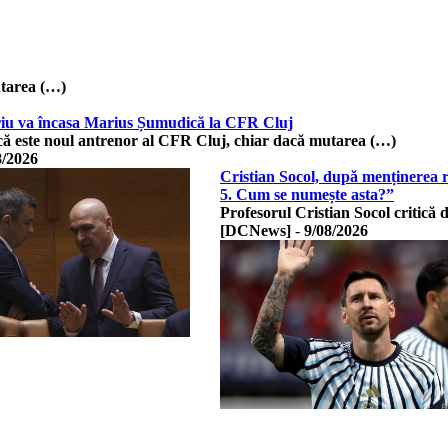
utarea (…)
lariu va încasa Marius Șumudică la CFR Cluj
 este noul antrenor al CFR Cluj, chiar dacă mutarea (…)
8/2026
Cristian Socol, după menținerea r
5. Cum se numește asta?”
Profesorul Cristian Socol critică 
[DCNews]
-
9/08/2026