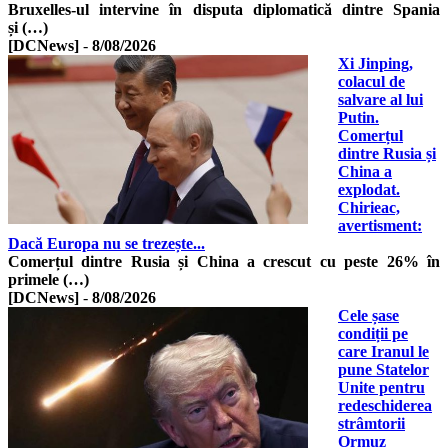
Bruxelles-ul intervine în disputa diplomatică dintre Spania
și (…)
[DCNews]
-
8/08/2026
Xi Jinping,
colacul de
salvare al lui
Putin.
Comerțul
dintre Rusia și
China a
explodat.
Chirieac,
avertisment:
Dacă Europa nu se trezește...
Comerțul dintre Rusia și China a crescut cu peste 26% în
primele (…)
[DCNews]
-
8/08/2026
Cele șase
condiții pe
care Iranul le
pune Statelor
Unite pentru
redeschiderea
strâmtorii
Ormuz