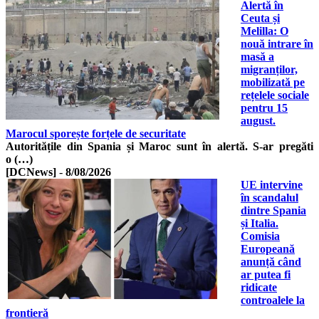
Alertă în
Ceuta și
Melilla: O
nouă intrare în
masă a
migranților,
mobilizată pe
rețelele sociale
pentru 15
august.
Marocul sporește forțele de securitate
Autoritățile din Spania și Maroc sunt în alertă. S-ar pregăti
o (…)
[DCNews]
-
8/08/2026
UE intervine
în scandalul
dintre Spania
și Italia.
Comisia
Europeană
anunță când
ar putea fi
ridicate
controalele la
frontieră