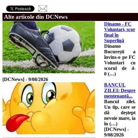
Alte articole din DCNews
Dinamo - FC
Voluntari, scor
final în
Superligă
Dinamo
București a
învins-o pe FC
Voluntari cu
scorul de 4-
0 (…)
[DCNews]
-
9/08/2026
BANCUL
ZILEI: Despre
mentenanță...
Bancul zilei.
Un tip, care se
dă deștept
nevoie mare, ia
în (…)
[DCNews]
-
9/08/2026