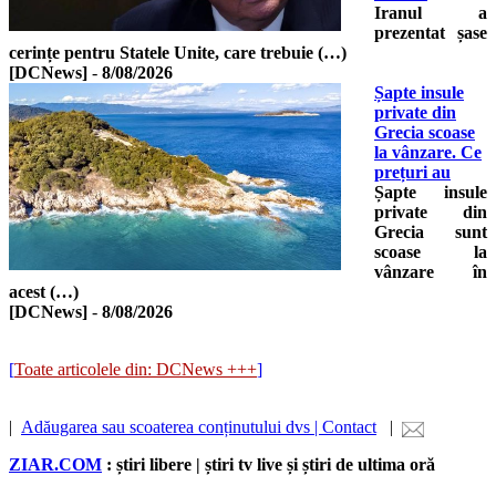
Iranul a
prezentat șase
cerințe pentru Statele Unite, care trebuie (…)
[DCNews]
-
8/08/2026
Șapte insule
private din
Grecia scoase
la vânzare. Ce
prețuri au
Șapte insule
private din
Grecia sunt
scoase la
vânzare în
acest (…)
[DCNews]
-
8/08/2026
[
Toate articolele din: DCNews +++
]
|
Adăugarea sau scoaterea conținutului dvs | Contact
|
ZIAR.COM
: știri libere | știri tv live și știri de ultima oră