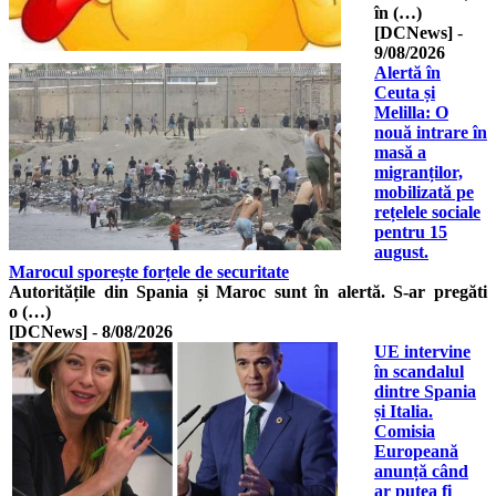
în (…)
[DCNews]
-
9/08/2026
Alertă în
Ceuta și
Melilla: O
nouă intrare în
masă a
migranților,
mobilizată pe
rețelele sociale
pentru 15
august.
Marocul sporește forțele de securitate
Autoritățile din Spania și Maroc sunt în alertă. S-ar pregăti
o (…)
[DCNews]
-
8/08/2026
UE intervine
în scandalul
dintre Spania
și Italia.
Comisia
Europeană
anunță când
ar putea fi