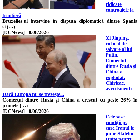
ridicate
controalele la
frontieră
Bruxelles-ul intervine în disputa diplomatică dintre Spania
și (…)
[DCNews]
-
8/08/2026
Xi Jinping,
colacul de
salvare al lui
Putin.
Comerțul
dintre Rusia și
China a
explodat.
Chirieac,
avertisment:
Dacă Europa nu se trezește...
Comerțul dintre Rusia și China a crescut cu peste 26% în
primele (…)
[DCNews]
-
8/08/2026
Cele șase
condiții pe
care Iranul le
pune Statelor
Unite pentru