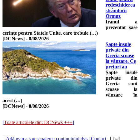
redeschiderea
strâmtorii
Ormuz
Iranul a
prezentat șase
cerințe pentru Statele Unite, care trebuie (…)
[DCNews]
-
8/08/2026
Șapte insule
private din
Grecia scoase
la vânzare. Ce
prețuri au
Șapte insule
private din
Grecia sunt
scoase la
vânzare în
acest (…)
[DCNews]
-
8/08/2026
[
Toate articolele din: DCNews +++
]
|
Adăugarea sau scoaterea conținutului dvs | Contact
|