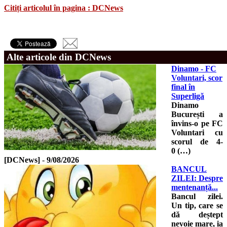
Citiți articolul în pagina : DCNews
Alte articole din DCNews
Dinamo - FC
Voluntari, scor
final în
Superligă
Dinamo
București a
învins-o pe FC
Voluntari cu
scorul de 4-
0 (…)
[DCNews]
-
9/08/2026
BANCUL
ZILEI: Despre
mentenanță...
Bancul zilei.
Un tip, care se
dă deștept
nevoie mare, ia