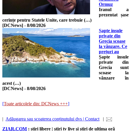
Ormuz
Iranul a
prezentat șase
cerințe pentru Statele Unite, care trebuie (…)
[DCNews]
-
8/08/2026
Șapte insule
private din
Grecia scoase
la vânzare. Ce
prețuri au
Șapte insule
private din
Grecia sunt
scoase la
vânzare în
acest (…)
[DCNews]
-
8/08/2026
[
Toate articolele din: DCNews +++
]
|
Adăugarea sau scoaterea conținutului dvs | Contact
|
ZIAR.COM
: știri libere | știri tv live și știri de ultima oră