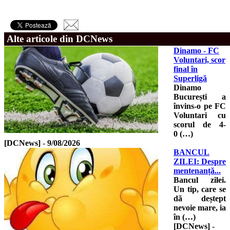
Alte articole din DCNews
Dinamo - FC
Voluntari, scor
final în
Superligă
Dinamo
București a
învins-o pe FC
Voluntari cu
scorul de 4-
0 (…)
[DCNews]
-
9/08/2026
BANCUL
ZILEI: Despre
mentenanță...
Bancul zilei.
Un tip, care se
dă deștept
nevoie mare, ia
în (…)
[DCNews]
-