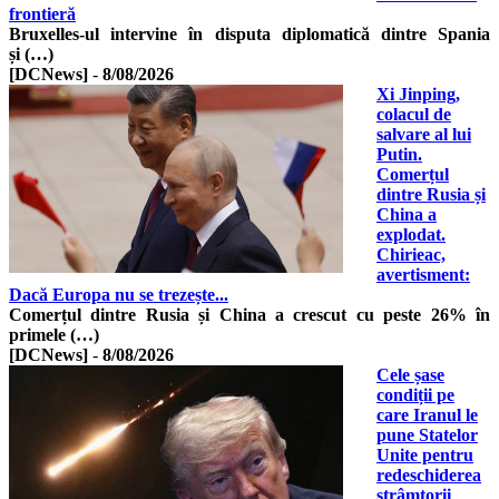
frontieră
Bruxelles-ul intervine în disputa diplomatică dintre Spania
și (…)
[DCNews]
-
8/08/2026
Xi Jinping,
colacul de
salvare al lui
Putin.
Comerțul
dintre Rusia și
China a
explodat.
Chirieac,
avertisment:
Dacă Europa nu se trezește...
Comerțul dintre Rusia și China a crescut cu peste 26% în
primele (…)
[DCNews]
-
8/08/2026
Cele șase
condiții pe
care Iranul le
pune Statelor
Unite pentru
redeschiderea
strâmtorii