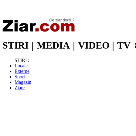
Stiri de ultima oră | Ultimele ştiri | Presa online | Stiri libere
STIRI
|
MEDIA
|
VIDEO
|
TV
STIRI :
Locale
Externe
Sport
Magazin
Ziare