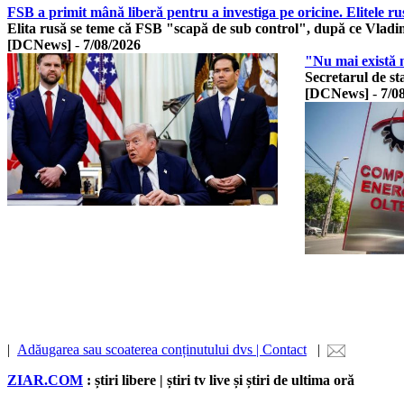
FSB a primit mână liberă pentru a investiga pe oricine. Elitele r
Elita rusă se teme că FSB "scapă de sub control", după ce Vladi
[DCNews]
-
7/08/2026
"Nu mai există n
Secretarul de s
[DCNews]
-
7/0
|
Adăugarea sau scoaterea conținutului dvs | Contact
|
ZIAR.COM
: știri libere | știri tv live și știri de ultima oră