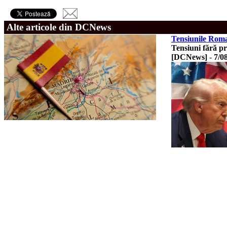
Alte articole din DCNews
Tensiunile Roma-
Tensiuni fără p
[DCNews]
-
7/0