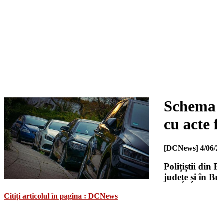
Schema 
cu acte
[DCNews]
4/06/
Polițiștii din
județe și în B
Citiți articolul în pagina : DCNews