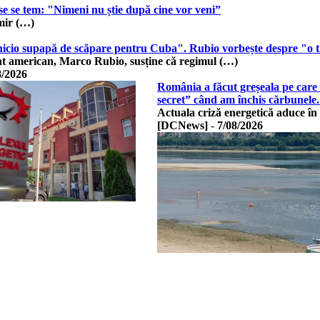
use se tem: "Nimeni nu știe după cine vor veni”
mir (…)
icio supapă de scăpare pentru Cuba". Rubio vorbește despre "o trai
tat american, Marco Rubio, susține că regimul (…)
8/2026
România a făcut greșeala pe care 
secret” când am închis cărbune
Actuala criză energetică aduce în
[DCNews]
-
7/08/2026