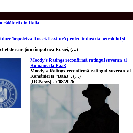
călătorii din Italia
dure împotriva Rusiei. Lovitură pentru industria petrolului și
het de sancțiuni împotriva Rusiei, (…)
Moody's Ratings reconfirmă ratingul suveran al
României la Baa3
Moody's Ratings reconfirmã ratingul suveran al
României la ”Baa3”, (…)
[DCNews]
-
7/08/2026