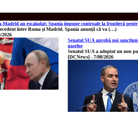
Madrid au escaladat: Spania impune controale la frontieră pentru 
recedent între Roma și Madrid. Spania anunță că va (…)
8/2026
Senatul SUA aprobă noi sancțiuni 
gazelor
Senatul SUA a adoptat un nou pac
[DCNews]
-
7/08/2026