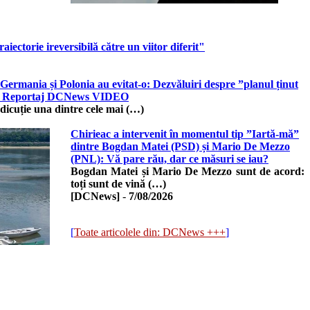
ectorie ireversibilă către un viitor diferit"
Germania și Polonia au evitat-o: Dezvăluiri despre ”planul ținut
le. Reportaj DCNews VIDEO
 dicuție una dintre cele mai (…)
Chirieac a intervenit în momentul tip ”Iartă-mă”
dintre Bogdan Matei (PSD) și Mario De Mezzo
(PNL): Vă pare rău, dar ce măsuri se iau?
Bogdan Matei și Mario De Mezzo sunt de acord:
toți sunt de vină (…)
[DCNews]
-
7/08/2026
[
Toate articolele din: DCNews +++
]