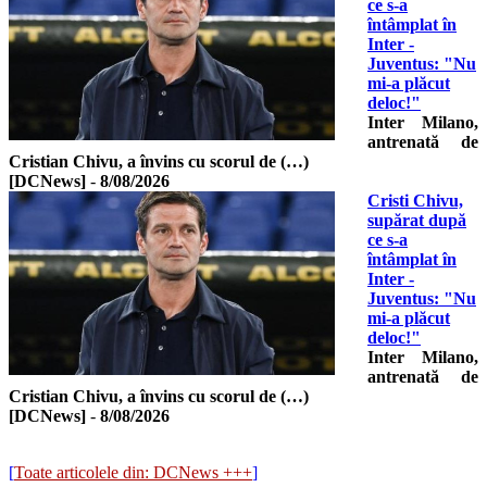
ce s-a
întâmplat în
Inter -
Juventus: "Nu
mi-a plăcut
deloc!"
Inter Milano,
antrenată de
Cristian Chivu, a învins cu scorul de (…)
[DCNews]
-
8/08/2026
Cristi Chivu,
supărat după
ce s-a
întâmplat în
Inter -
Juventus: "Nu
mi-a plăcut
deloc!"
Inter Milano,
antrenată de
Cristian Chivu, a învins cu scorul de (…)
[DCNews]
-
8/08/2026
[
Toate articolele din: DCNews +++
]