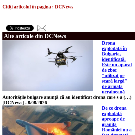
Citiți articolul în pagina : DCNews
Alte articole din DCNews
Drona
explodată în
Bulgaria,
identificată.
Este un aparat
de zbor
"utilizat pe
scară largă"
de armata
ucraineană
Autoritățile bulgare anunță că au identificat drona care s-a (…)
[DCNews]
-
8/08/2026
De ce drona
explodată
aproape de
granița
României nu a