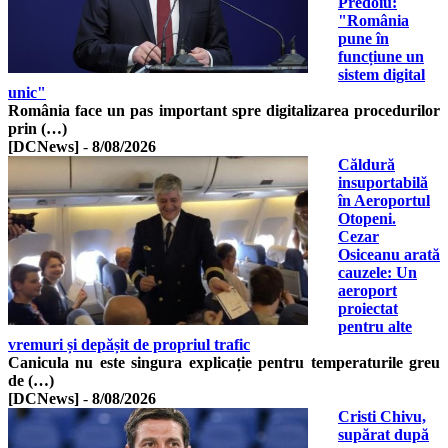
Predoiu:
"România
pune în
funcțiune un
sistem digital
unic"
România face un pas important spre digitalizarea procedurilor
prin (…)
[DCNews]
-
8/08/2026
Căldură
insuportabilă
în Aeroportul
Otopeni.
Cezar
Osiceanu arată
cauzele: Un
aeroport
proiectat
pentru alte
vremuri și depășit de propriul trafic
Canicula nu este singura explicație pentru temperaturile greu
de (…)
[DCNews]
-
8/08/2026
Cristi Chivu,
supărat după