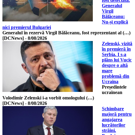
fost detectată.
Generalul
Virgil
Bălăceanu:
Nu-și explică
nici premierul Bulgariei
Generalul în rezervă Virgil Bălăceanu, fost reprezentant al (…)
[DCNews]
-
8/08/2026
Zelenski, vizită
în premieră în
Serbia. I s-a
plâns lui Vucic
despre o altă
mare
problemă din
Ucraina
Președintele
ucrainean
Volodimir Zelenski i-a vorbit omologului (…)
[DCNews]
-
8/08/2026
Schimbare
majoră pentru
angajarea
lucrătorilor
străini.