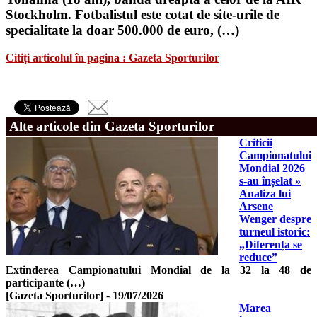
Stockholm. Fotbalistul este cotat de site-urile de
specialitate la doar 500.000 de euro, (…)
Citiți articolul în pagina : Gazeta Sporturilor
Alte articole din Gazeta Sporturilor
Criticii
Campionatului
Mondial 2026
s-au înșelat »
Analiza lui
Arsene
Wenger despre
turneul istoric:
„Diferența se
reduce”
Extinderea Campionatului Mondial de la 32 la 48 de
participante (…)
[Gazeta Sporturilor]
-
19/07/2026
Marea