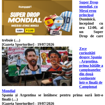
Super Drop
mondial, cu
Messi erou
principal
Duminică,
începând cu
ora 12:00, ai
un Super
Drop de care
trebuie (…)
[Gazeta Sporturilor]
-
19/07/2026
Zece
curiozități
despre Spania
- Argentina,
prima bătălie a
campioanelor
din două
continente
într-o finală de
Campionat
Mondial
Spania și Argentina se întâlnesc pentru prima oară într-o
finală (…)
[Gazeta Sporturilor]
-
19/07/2026