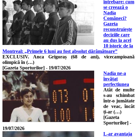
întrebare: cum
se creează o
Nadia
Comăneci?
Gazeta
reconstruiește
deciziile care
au dus la acel
10 istoric de la
Montreal: „Primele 6 luni au fost absolut dărâmătoare”
EXCLUSIV. Anca Grigoraș (68 de ani), vicecampioană
olimpică în (…)
[Gazeta Sporturilor]
-
19/07/2026
Nadia ne-a
învățat
perfecțiunea
Atât de multe
s-au schimbat
într-o jumătate
de veac, încât
ți-ar (…)
[Gazeta
Sporturilor]
-
19/07/2026
L-ar avantaja