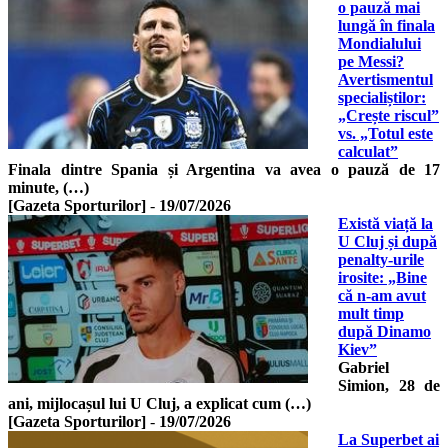
o pauză mai
lungă în finala
Mondialului
pe Messi?
Avertismentul
specialiștilor:
„Crește riscul”
vs. „Totul este
calculat”
Finala dintre Spania și Argentina va avea o pauză de 17
minute, (…)
[Gazeta Sporturilor]
-
19/07/2026
Există viață la
U Cluj și după
penalty-urile
irosite: „Bine
că n-am avut
mult timp
după Dinamo
Kiev”
Gabriel
Simion, 28 de
ani, mijlocașul lui U Cluj, a explicat cum (…)
[Gazeta Sporturilor]
-
19/07/2026
La Superbet ai