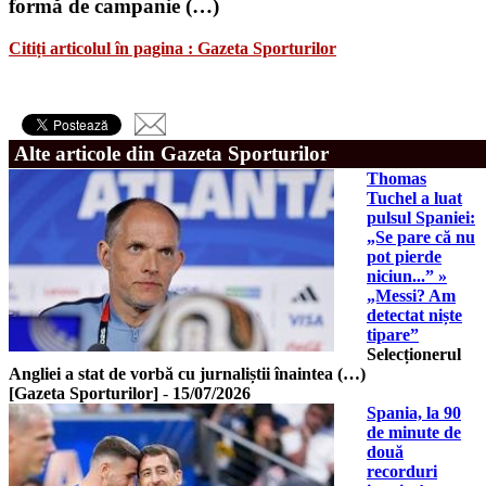
formă de campanie (…)
Citiți articolul în pagina : Gazeta Sporturilor
Alte articole din Gazeta Sporturilor
Thomas
Tuchel a luat
pulsul Spaniei:
„Se pare că nu
pot pierde
niciun...” »
„Messi? Am
detectat niște
tipare”
Selecționerul
Angliei a stat de vorbă cu jurnaliștii înaintea (…)
[Gazeta Sporturilor]
-
15/07/2026
Spania, la 90
de minute de
două
recorduri