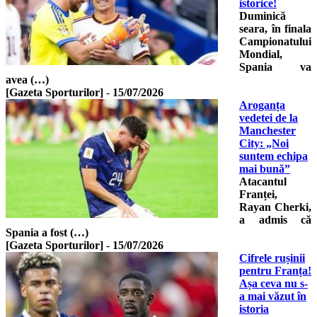
istorice!
Duminică
seara, în finala
Campionatului
Mondial,
Spania va
avea (…)
[Gazeta Sporturilor]
-
15/07/2026
Aroganța
vedetei de la
Manchester
City: „Noi
suntem echipa
mai bună”
Atacantul
Franței,
Rayan Cherki,
a admis că
Spania a fost (…)
[Gazeta Sporturilor]
-
15/07/2026
Cifrele rușinii
pentru Franța!
Așa ceva nu s-
a mai văzut în
istoria