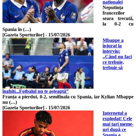
naționalei
Neputința
francezilor
seara trecută,
la 0-2 cu
Spania în (…)
[Gazeta Sporturilor]
-
15/07/2026
Mbappe a
înjurat la
interviu:
„Când nu faci
ce trebuie,
trebuie să
înghiți...Fotbalul nu te așteaptă”
Franța a pierdut, 0-2, semifinala cu Spania, iar Kylian Mbappe
nu (…)
[Gazeta Sporturilor]
-
15/07/2026
Internetul a
explodat! Cele
mai tari meme-
uri după ce
Spania a