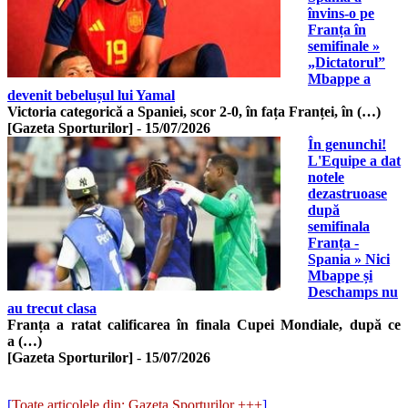
învins-o pe
Franța în
semifinale »
„Dictatorul”
Mbappe a
devenit bebelușul lui Yamal
Victoria categorică a Spaniei, scor 2-0, în fața Franței, în (…)
[Gazeta Sporturilor]
-
15/07/2026
În genunchi!
L'Equipe a dat
notele
dezastruoase
după
semifinala
Franța -
Spania » Nici
Mbappe și
Deschamps nu
au trecut clasa
Franța a ratat calificarea în finala Cupei Mondiale, după ce
a (…)
[Gazeta Sporturilor]
-
15/07/2026
[
Toate articolele din: Gazeta Sporturilor +++
]