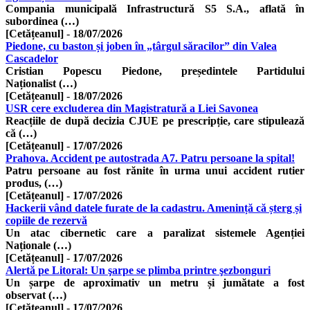
Compania municipală Infrastructură S5 S.A., aflată în
subordinea (…)
[Cetățeanul]
-
18/07/2026
Piedone, cu baston și joben în „târgul săracilor” din Valea
Cascadelor
Cristian Popescu Piedone, președintele Partidului
Naționalist (…)
[Cetățeanul]
-
18/07/2026
USR cere excluderea din Magistratură a Liei Savonea
Reacțiile de după decizia CJUE pe prescripție, care stipulează
că (…)
[Cetățeanul]
-
17/07/2026
Prahova. Accident pe autostrada A7. Patru persoane la spital!
Patru persoane au fost rănite în urma unui accident rutier
produs, (…)
[Cetățeanul]
-
17/07/2026
Hackerii vând datele furate de la cadastru. Amenință că șterg și
copiile de rezervă
Un atac cibernetic care a paralizat sistemele Agenției
Naționale (…)
[Cetățeanul]
-
17/07/2026
Alertă pe Litoral: Un şarpe se plimba printre şezbonguri
Un șarpe de aproximativ un metru și jumătate a fost
observat (…)
[Cetățeanul]
-
17/07/2026