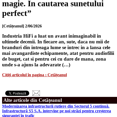
magie. In cautarea sunetului
perfect”
[Cetățeanul]
2/06/2026
Industria HiFi a luat un avant inimaginabil in
ultimele decenii. In fiecare an, sute, daca nu mii de
branduri din intreaga lume se intrec in a lansa cele
mai avangardiste echipamente, atat pentru audiofilii
de buget, cat si pentru cei cu dare de mana, zona
unde s-a ajuns la adevarate (…)
Citiți articolul în pagina : Cetățeanul
Alte articole din Cetățeanul
Modernizarea infrastructurii rutiere din Sectorul 5 continuă.
Infrastructură S5 S.A. intervine pe noi străzi pentru creșterea
siguranței în trafic