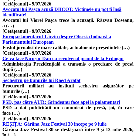
[Cetățeanul]
-
9/07/2026
Avocatul lui Paşca acuză DIICOT: Victimele nu pot fi însă
identificate!
Avocatul lui Viorel Pașca trece la acuzații. Răzvan Doseanu,
a (…)
[Cetățeanul]
-
9/07/2026
Europarlamentarul Târziu despre Obsesia bolnavă a
Parlamentului European
Fostul jurnalist de mare calitate, actualmente președintele (…)
[Cetățeanul]
-
9/07/2026
Ce va face Nicuşor Dan cu revolverul primit de la Erdogan
Administrația Prezidențială a transmis o precizare de presă
după (…)
[Cetățeanul]
-
9/07/2026
Sechestru pe bunurile lui Raed Arafat
Procurorii militari au instituit sechestru asigurător pe
bunurile (…)
[Cetățeanul]
-
9/07/2026
PSD, pas către AUR: Grindeanu face apel la palamentari
PSD a dat publicității un comunicat de presă, joi, în care
face (…)
[Cetățeanul]
-
9/07/2026
REȘIȚA: Gărâna Jazz Festival 30 începe pe 9 iulie
Gărâna Jazz Festival 30 se desfășoară între 9 și 12 iulie 2026,
în (…)