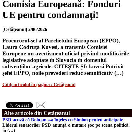
Comisia Europeană: Fonduri
UE pentru condamnaţi!
[Cetățeanul]
2/06/2026
Procurorul-șef al Parchetului European (EPPO),
Laura Codruța Kovesi, a transmis Comisiei
Europene un avertisment oficial privind modificările
legislative adoptate în Slovacia în domeniul
subvențiilor agricole. CITEŞTE ŞI: kovesi Potrivit
șefei EPPO, noile prevederi reduc semnificativ (…)
Citiți articolul în pagina : Cetățeanul
Alte articole din Cetățeanul
PSD acuză că Bolojan s-a înţeles cu Simion pentru anticipate
Liderul senatorilor PSD anunță o mutare șoc pe scena politică,
în (…)