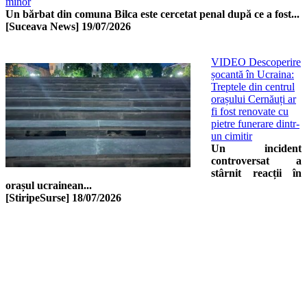
minor
Un bărbat din comuna Bilca este cercetat penal după ce a fost...
[Suceava News]
19/07/2026
VIDEO Descoperire
șocantă în Ucraina:
Treptele din centrul
orașului Cernăuți ar
fi fost renovate cu
pietre funerare dintr-
un cimitir
Un incident
controversat a
stârnit reacții în
orașul ucrainean...
[StiripeSurse]
18/07/2026