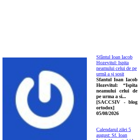
Sfântul Ioan Iacob
Hozevitul: Ispita
neamului celui de pe
urmă a și sosit
Sfantul Ioan Iacob
Hozevitul: “Ispita
neamului celui de
pe urma a si...
[SACCSIV - blog
ortodox]
05/08/2026
Calendarul zilei 5
august: Sf. Ioan