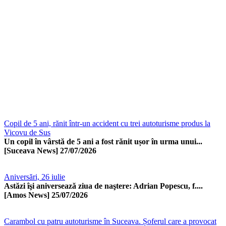
Copil de 5 ani, rănit într-un accident cu trei autoturisme produs la
Vicovu de Sus
Un copil în vârstă de 5 ani a fost rănit ușor în urma unui...
[Suceava News]
27/07/2026
Aniversări, 26 iulie
Astăzi îşi aniversează ziua de naştere: Adrian Popescu, f....
[Amos News]
25/07/2026
Carambol cu patru autoturisme în Suceava. Șoferul care a provocat