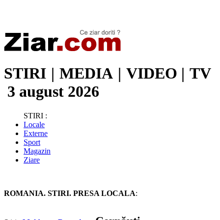
Stiri de ultima oră | Ultimele ştiri | Presa online | Stiri libere
STIRI
|
MEDIA
|
VIDEO
|
TV
3 august 2026
STIRI :
Locale
Externe
Sport
Magazin
Ziare
ROMANIA. STIRI. PRESA LOCALA
: