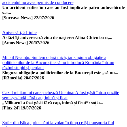
accidentul nu avea permis de conducere
Un accident rutier în care au fost implicate patru autovehicule
s-a...
[Suceava News]
22/07/2026
Aniversări, 21 iulie
Astăzi îşi aniversează ziua de naştere: Alina Chivulescu,...
[Amos News]
20/07/2026
Mihail Neamțu: Suntem o țară mică, iar singura obligație a
politicienilor de la București e să nu introducă România într-un
război stupid și perdant
Singura obligație a politicienilor de la București este „să nu...
[R3media]
20/07/2026
Cazul militarului care șochează Ucraina: A fost găsit într-o poziție
semi-șezândă, fără cap, inimă și ficat
„Militarul a fost găsit fără cap, inimă și ficat”: soția...
[Flux 24]
19/07/2026
Șofer din Bilca, prins băut la volan în timp ce își transporta fiul