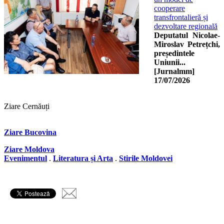
cooperare
transfrontalieră și
dezvoltare regională
Deputatul Nicolae-
Miroslav Petrețchi,
președintele
Uniunii...
[Jurnalmm]
17/07/2026
Ziare Cernăuți
Ziare Bucovina
Ziare Moldova
Evenimentul
.
Literatura și Arta
.
Stirile Moldovei