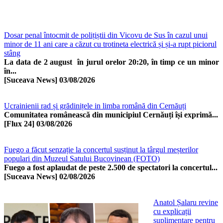
Dosar penal întocmit de polițiștii din Vicovu de Sus în cazul unui
minor de 11 ani care a căzut cu trotineta electrică și și-a rupt piciorul
stâng
La data de 2 august în jurul orelor 20:20, în timp ce un minor
în...
[Suceava News]
03/08/2026
Ucrainienii rad și grădinițele in limba română din Cernăuți
Comunitatea românească din municipiul Cernăuți își exprimă...
[Flux 24]
03/08/2026
Fuego a făcut senzație la concertul susținut la târgul meșterilor
populari din Muzeul Satului Bucovinean (FOTO)
Fuego a fost aplaudat de peste 2.500 de spectatori la concertul...
[Suceava News]
02/08/2026
Anatol Șalaru revine
cu explicații
suplimentare pentru