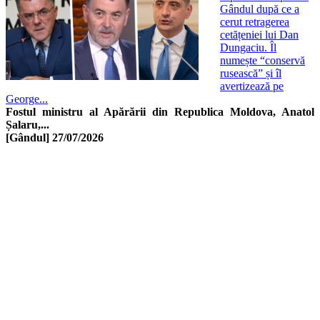
Gândul după ce a
cerut retragerea
cetățeniei lui Dan
Dungaciu. Îl
numește “conservă
rusească” și îl
avertizează pe
George...
Fostul ministru al Apărării din Republica Moldova, Anatol
Șalaru,...
[Gândul]
27/07/2026