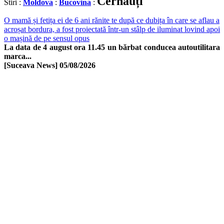
Cernăuți
Stiri :
Moldova
:
Bucovina
:
O mamă și fetița ei de 6 ani rănite te după ce dubița în care se aflau a
acroșat bordura, a fost proiectată într-un stâlp de iluminat lovind apoi
o mașină de pe sensul opus
La data de 4 august ora 11.45 un bărbat conducea autoutilitara
marca...
[Suceava News]
05/08/2026