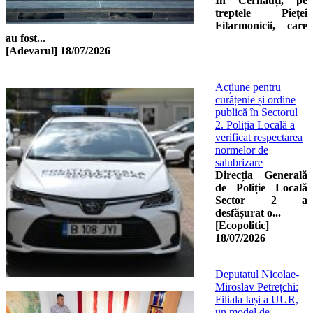
În Cernăuți, pe
treptele Pieței
Filarmonicii, care
au fost...
[Adevarul]
18/07/2026
Acțiune pentru
curățenie și ordine
publică în Sectorul
2. Poliția Locală a
verificat respectarea
normelor de
salubrizare
Direcția Generală
de Poliție Locală
Sector 2 a
desfășurat o...
[Ecopolitic]
18/07/2026
Deputatul Nicolae-
Miroslav Petrețchi:
Filiala Iași a UUR,
un model de