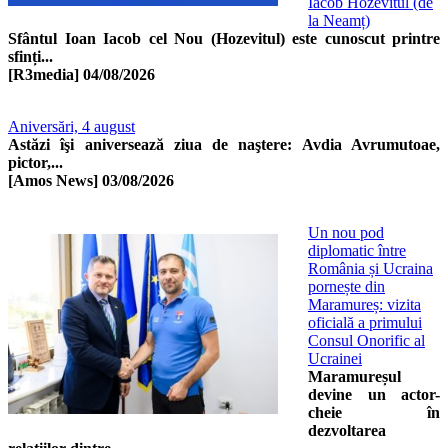
Iacob Hozevitul (de
la Neamț)
Sfântul Ioan Iacob cel Nou (Hozevitul) este cunoscut printre
sfinți...
[R3media]
04/08/2026
Aniversări, 4 august
Astăzi îşi aniversează ziua de naştere: Avdia Avrumutoae,
pictor,...
[Amos News]
03/08/2026
Un nou pod
diplomatic între
România și Ucraina
pornește din
Maramureș: vizita
oficială a primului
Consul Onorific al
Ucrainei
Maramureșul
devine un actor-
cheie în
dezvoltarea