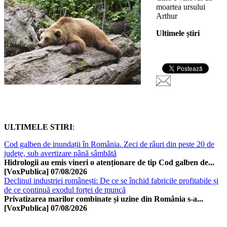
moartea ursului
Arthur
Ultimele știri
ULTIMELE STIRI
:
Cod galben de inundații în România. Zeci de râuri din peste 20 de
județe, sub avertizare până sâmbătă
Hidrologii au emis vineri o atenționare de tip Cod galben de...
[VoxPublica]
07/08/2026
Declinul industriei românești: De ce se închid fabricile profitabile și
de ce continuă exodul forței de muncă
Privatizarea marilor combinate și uzine din România s-a...
[VoxPublica]
07/08/2026