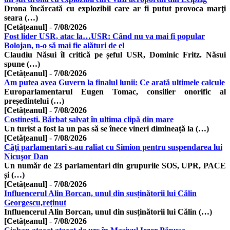
Drona încărcată cu explozibil care ar fi putut provoca marţi
seara (…)
[Cetățeanul]
-
7/08/2026
Fost lider USR, atac la…USR: Când nu va mai fi popular
Bolojan, n-o să mai fie alături de el
Claudiu Năsui îl critică pe șeful USR, Dominic Fritz. Năsui
spune (…)
[Cetățeanul]
-
7/08/2026
Am putea avea Guvern la finalul lunii: Ce arată ultimele calcule
Europarlamentarul Eugen Tomac, consilier onorific al
președintelui (…)
[Cetățeanul]
-
7/08/2026
Costinești. Bărbat salvat în ultima clipă din mare
Un turist a fost la un pas să se înece vineri dimineață la (…)
[Cetățeanul]
-
7/08/2026
Câţi parlamentari s-au raliat cu Simion pentru suspendarea lui
Nicuşor Dan
Un număr de 23 parlamentari din grupurile SOS, UPR, PACE
și (…)
[Cetățeanul]
-
7/08/2026
Influencerul Alin Borcan, unul din susținătorii lui Călin
Georgescu,reținut
Influencerul Alin Borcan, unul din susținătorii lui Călin (…)
[Cetățeanul]
-
7/08/2026