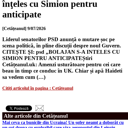
înţeles cu Simion pentru
anticipate
[Cetățeanul]
9/07/2026
Liderul senatorilor PSD anunță o mutare șoc pe
scena politică, în pline discuții despre noul Guvern.
CITEŞTE ŞI: psd „BOLAJAN S-A INTELES CU
SIMION PENTRU ANTICIPATEȘtiri
Cetățeanul.uk: Amenzi usturătoare pentru cei care
beau în timp ce conduc în UK. Chiar și apă Haideti
sa vedem cum (…)
Citiți articolul în pagina : Cetățeanul
Alte articole din Cetățeanul
Mai ceva ca bunicile din Ucraina! Un șofer neamț a doborât cu
un șut drona cu explozibil care viza aeroportul din Leipzig