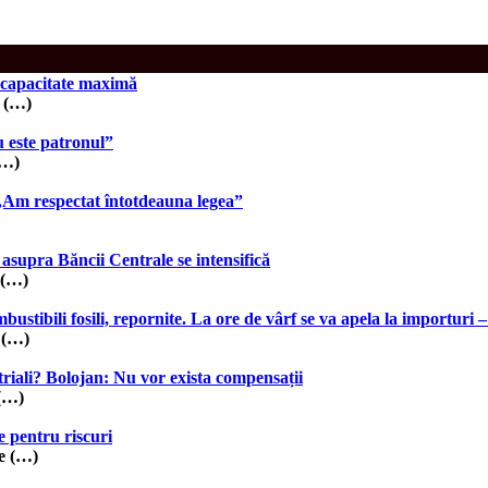
a capacitate maximă
i (…)
u este patronul”
(…)
 „Am respectat întotdeauna legea”
 asupra Băncii Centrale se intensifică
 (…)
mbustibili fosili, repornite. La ore de vârf se va apela la importu
 (…)
triali? Bolojan: Nu vor exista compensații
 (…)
 pentru riscuri
re (…)