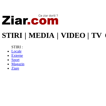
Stiri de ultima oră | Ultimele ştiri | Presa online | Stiri libere
STIRI
|
MEDIA
|
VIDEO
|
TV
STIRI :
Locale
Externe
Sport
Magazin
Ziare