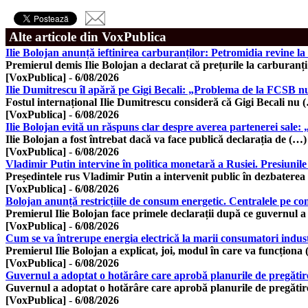
Alte articole din VoxPublica
Ilie Bolojan anunță ieftinirea carburanților: Petromidia revine l
Premierul demis Ilie Bolojan a declarat că prețurile la carburanț
[VoxPublica]
-
6/08/2026
Ilie Dumitrescu îl apără pe Gigi Becali: „Problema de la FCSB n
Fostul internațional Ilie Dumitrescu consideră că Gigi Becali nu 
[VoxPublica]
-
6/08/2026
Ilie Bolojan evită un răspuns clar despre averea partenerei sale:
Ilie Bolojan a fost întrebat dacă va face publică declarația de (…)
[VoxPublica]
-
6/08/2026
Vladimir Putin intervine în politica monetară a Rusiei. Presiunile
Președintele rus Vladimir Putin a intervenit public în dezbaterea
[VoxPublica]
-
6/08/2026
Bolojan anunță restricțiile de consum energetic. Centralele pe co
Premierul Ilie Bolojan face primele declarații după ce guvernul a
[VoxPublica]
-
6/08/2026
Cum se va întrerupe energia electrică la marii consumatori indus
Premierul Ilie Bolojan a explicat, joi, modul în care va funcționa
[VoxPublica]
-
6/08/2026
Guvernul a adoptat o hotărâre care aprobă planurile de pregătire
Guvernul a adoptat o hotărâre care aprobă planurile de pregăti
[VoxPublica]
-
6/08/2026