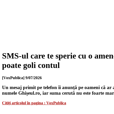
SMS-ul care te sperie cu o amend
poate goli contul
[VoxPublica]
9/07/2026
Un mesaj primit pe telefon îi anunță pe oameni că ar av
numele Ghișeul.ro, iar suma cerută nu este foarte mare
Citiți articolul în pagina : VoxPublica