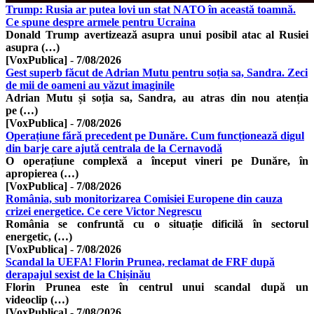
Trump: Rusia ar putea lovi un stat NATO în această toamnă.
Ce spune despre armele pentru Ucraina
Donald Trump avertizează asupra unui posibil atac al Rusiei
asupra (…)
[VoxPublica]
-
7/08/2026
Gest superb făcut de Adrian Mutu pentru soția sa, Sandra. Zeci
de mii de oameni au văzut imaginile
Adrian Mutu și soția sa, Sandra, au atras din nou atenția
pe (…)
[VoxPublica]
-
7/08/2026
Operațiune fără precedent pe Dunăre. Cum funcționează digul
din barje care ajută centrala de la Cernavodă
O operațiune complexă a început vineri pe Dunăre, în
apropierea (…)
[VoxPublica]
-
7/08/2026
România, sub monitorizarea Comisiei Europene din cauza
crizei energetice. Ce cere Victor Negrescu
România se confruntă cu o situație dificilă în sectorul
energetic, (…)
[VoxPublica]
-
7/08/2026
Scandal la UEFA! Florin Prunea, reclamat de FRF după
derapajul sexist de la Chișinău
Florin Prunea este în centrul unui scandal după un
videoclip (…)
[VoxPublica]
-
7/08/2026