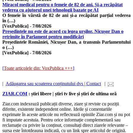
Miracol medical pentru o femeie de 82 de ani. Și-a recăpătat
vederea cu ajutorul unei tehnologii bazate pe AI
O femeie în vârstă de 82 de ani și-a recăpătat parțial vederea
în (…)
[VoxPublica]
-
7/08/2026
Președintele nu este de acord cu legea urșilor. Nicușor Dan o
retrimite în Parlament pentru modificări
Președintele României, Nicușor Dan, a transmis Parlamentului
o (…)
[VoxPublica]
-
7/08/2026
[
Toate articolele din: VoxPublica +++
]
|
Adăugarea sau scoaterea conținutului dvs | Contact
|
ZIAR.COM
: știri libere | știri tv live și știri de ultima oră
Ziar.com indexează publicații diverse, ziare și reviste cu poziții
diferite, existente independent online. Ideile și comentariile
exprimate în aceste articole nu reflectează opiniile Ziar.com și nu pot
fi imputate acestuia. Pentru orice informație complementară sau
reclamație cu privire la conținut, consultați direct ziarele relevante –
sursa este întotdeauna indicată, cu un link spre articolul de origină.