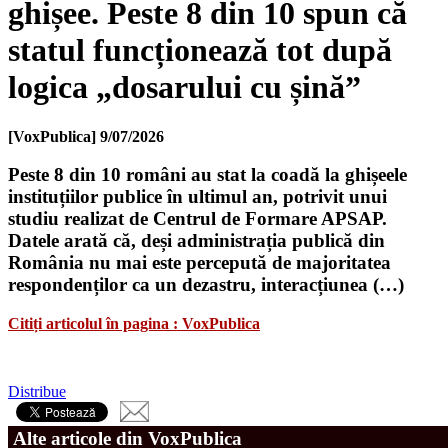
ghișee. Peste 8 din 10 spun că
statul funcționează tot după
logica „dosarului cu șină”
[VoxPublica]
9/07/2026
Peste 8 din 10 români au stat la coadă la ghișeele
instituțiilor publice în ultimul an, potrivit unui
studiu realizat de Centrul de Formare APSAP.
Datele arată că, deși administrația publică din
România nu mai este percepută de majoritatea
respondenților ca un dezastru, interacțiunea (…)
Citiți articolul în pagina : VoxPublica
Distribue
Alte articole din VoxPublica