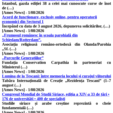
Istanbul, gazda ediției 38 a celei mai cunoscute curse de înot
de (…)
[Amos News]
-
1/08/2026
Acord de funcționare, exclusiv online, pentru operatorii
economici din Sectorul 1
Începând cu data de 3 august 2026, depunerea solicitărilor, (…)
[Amos News]
-
1/08/2026
„Frumosul românesc în şcoala parohială din
Schiedam/Rotterdam”.
Asociația religioasă româno-ortodoxă din Olanda/Parohia
„Sf. (…)
[Amos News]
-
1/08/2026
„Parcurile Generațiilor”
Fundația Conservation Carpathia în parteneriat cu
Ministerul (…)
[Amos News]
-
1/08/2026
Lumina de la Tescani: între memoria locului și curajul viitorului
Tabăra Internațională de Creație „Rezidența Tescani” (1–7
august (…)
[Amos News]
-
1/08/2026
Congresul Mondial de Studii Siriace, ediția a XIV-a 33 de țări •
176 de universități • 400 de specialiști
Studiile siriace și arabe creștine reprezintă o cheie
fundamentală (…)
[Amos News]
-
1/08/2026