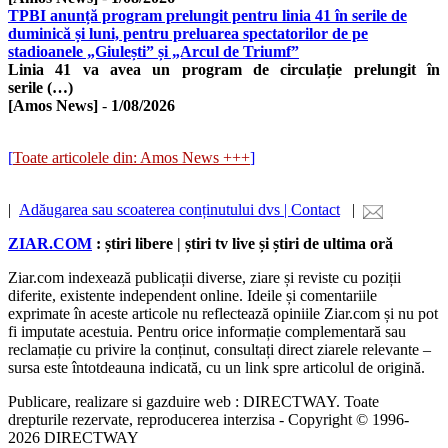
TPBI anunță program prelungit pentru linia 41 în serile de
duminică și luni, pentru preluarea spectatorilor de pe
stadioanele „Giulești” și „Arcul de Triumf”
Linia 41 va avea un program de circulație prelungit în
serile (…)
[Amos News]
-
1/08/2026
[
Toate articolele din: Amos News +++
]
|
Adăugarea sau scoaterea conținutului dvs | Contact
|
ZIAR.COM
: știri libere | știri tv live și știri de ultima oră
Ziar.com indexează publicații diverse, ziare și reviste cu poziții
diferite, existente independent online. Ideile și comentariile
exprimate în aceste articole nu reflectează opiniile Ziar.com și nu pot
fi imputate acestuia. Pentru orice informație complementară sau
reclamație cu privire la conținut, consultați direct ziarele relevante –
sursa este întotdeauna indicată, cu un link spre articolul de origină.
Publicare, realizare si gazduire web : DIRECTWAY. Toate
drepturile rezervate, reproducerea interzisa - Copyright © 1996-
2026 DIRECTWAY