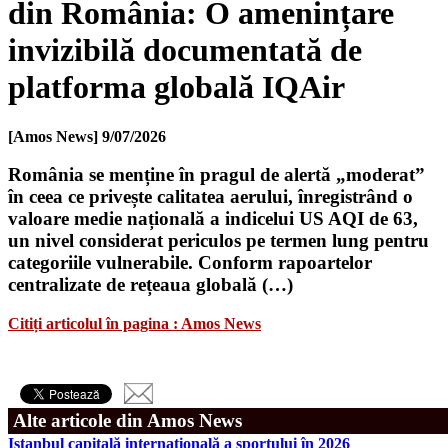
din România: O amenințare
invizibilă documentată de
platforma globală IQAir
[Amos News]
9/07/2026
România se menține în pragul de alertă „moderat”
în ceea ce privește calitatea aerului, înregistrând o
valoare medie națională a indicelui US AQI de 63,
un nivel considerat periculos pe termen lung pentru
categoriile vulnerabile. Conform rapoartelor
centralizate de rețeaua globală (…)
Citiți articolul în pagina : Amos News
Alte articole din Amos News
Istanbul capitală internațională a sportului în 2026