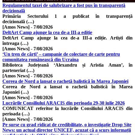
Regulamentul taxei de salubrizare a fost pus în transparență
decizională
Primăria Sectorului 1 a publicat în transparență
decizională (…)
[Amos News]
-
7/08/2026
DeltArt Camp ajunge la cea de-a III-a ediție
DeltArt Camp ajunge la cea de-a III-a ediție. Artiști din
întreaga (…)
[Amos News]
-
7/08/2026
‘Un tren de cărți’ – campanie de colectare de carte pentru
comunitatea românească din Ucraina
Biblioteca Județeană ‘Alexandru și Aristia Aman’, în
parteneriat (…)
[Amos News]
-
7/08/2026
Coreea de Nord a lansat o rachetă balistică în Marea Japoniei
Coreea de Nord a lansat o rachetă balistică în Marea
Japoniei (…)
[Amos News]
-
7/08/2026
Lucrările Consiliului ARACIS din perioada 29-30 iulie 2026
COMUNICAT referitor la lucrările Consiliului ARACIS din
perioada (…)
[Amos News]
-
7/08/2026
Pe surse cu grad ridicat de credibilitate, o investigație Drop Site
News: un actual director UNICEF, acuzat că a scurs informații