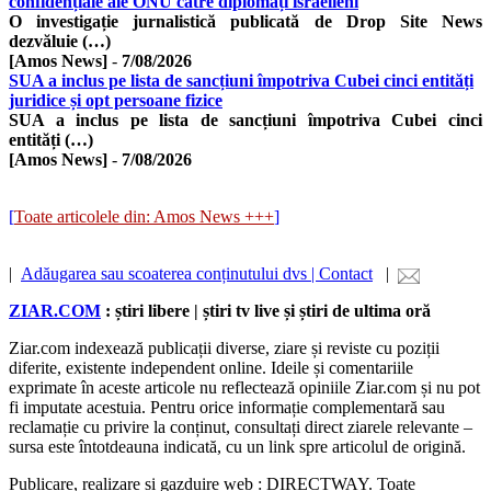
confidențiale ale ONU către diplomați israelieni
​O investigație jurnalistică publicată de Drop Site News
dezvăluie (…)
[Amos News]
-
7/08/2026
SUA a inclus pe lista de sancțiuni împotriva Cubei cinci entități
juridice și opt persoane fizice
SUA a inclus pe lista de sancțiuni împotriva Cubei cinci
entități (…)
[Amos News]
-
7/08/2026
[
Toate articolele din: Amos News +++
]
|
Adăugarea sau scoaterea conținutului dvs | Contact
|
ZIAR.COM
: știri libere | știri tv live și știri de ultima oră
Ziar.com indexează publicații diverse, ziare și reviste cu poziții
diferite, existente independent online. Ideile și comentariile
exprimate în aceste articole nu reflectează opiniile Ziar.com și nu pot
fi imputate acestuia. Pentru orice informație complementară sau
reclamație cu privire la conținut, consultați direct ziarele relevante –
sursa este întotdeauna indicată, cu un link spre articolul de origină.
Publicare, realizare si gazduire web : DIRECTWAY. Toate