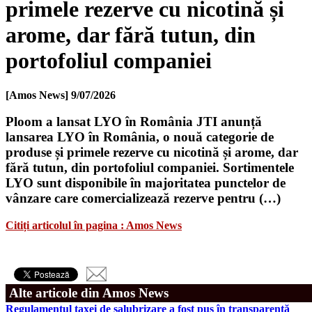
primele rezerve cu nicotină și
arome, dar fără tutun, din
portofoliul companiei
[Amos News]
9/07/2026
Ploom a lansat LYO în România JTI anunță
lansarea LYO în România, o nouă categorie de
produse și primele rezerve cu nicotină și arome, dar
fără tutun, din portofoliul companiei. Sortimentele
LYO sunt disponibile în majoritatea punctelor de
vânzare care comercializează rezerve pentru (…)
Citiți articolul în pagina : Amos News
Alte articole din Amos News
Regulamentul taxei de salubrizare a fost pus în transparență