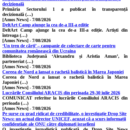
decizională
Primăria Sectorului 1 a publicat în transparență
decizională (…)
[Amos News]
-
7/08/2026
DeltArt Camp ajunge la cea de-a III-a ediție
DeltArt Camp ajunge la cea de-a III-a ediție. Artiști din
întreaga (…)
[Amos News]
-
7/08/2026
‘Un tren de cărți’ – campanie de colectare de carte pentru
comunitatea românească din Ucraina
Biblioteca Județeană ‘Alexandru și Aristia Aman’, în
parteneriat (…)
[Amos News]
-
7/08/2026
Coreea de Nord a lansat o rachetă balistică în Marea Japoniei
Coreea de Nord a lansat o rachetă balistică în Marea
Japoniei (…)
[Amos News]
-
7/08/2026
Lucrările Consiliului ARACIS din perioada 29-30 iulie 2026
COMUNICAT referitor la lucrările Consiliului ARACIS din
perioada (…)
[Amos News]
-
7/08/2026
Pe surse cu grad ridicat de credibilitate, o investigație Drop Site
News: un actual director UNICEF, acuzat că a scurs informații
confidențiale ale ONU către diplomați israelieni
​O investigație jurnalistică publicată de Drop Site News