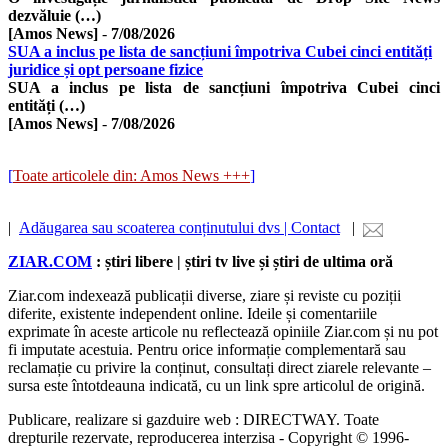
dezvăluie (…)
[Amos News]
-
7/08/2026
SUA a inclus pe lista de sancțiuni împotriva Cubei cinci entități
juridice și opt persoane fizice
SUA a inclus pe lista de sancțiuni împotriva Cubei cinci
entități (…)
[Amos News]
-
7/08/2026
[
Toate articolele din: Amos News +++
]
|
Adăugarea sau scoaterea conținutului dvs | Contact
|
ZIAR.COM
: știri libere | știri tv live și știri de ultima oră
Ziar.com indexează publicații diverse, ziare și reviste cu poziții
diferite, existente independent online. Ideile și comentariile
exprimate în aceste articole nu reflectează opiniile Ziar.com și nu pot
fi imputate acestuia. Pentru orice informație complementară sau
reclamație cu privire la conținut, consultați direct ziarele relevante –
sursa este întotdeauna indicată, cu un link spre articolul de origină.
Publicare, realizare si gazduire web : DIRECTWAY. Toate
drepturile rezervate, reproducerea interzisa - Copyright © 1996-