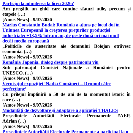
Participi la admiterea la liceu 2026?
Am pregătit un ghid care conține sfaturi utile, precum și
etapele (…)
[Amos News]
-
9/07/2026
Marius Constantin Budai: România a ajuns pe locul doi în
Uniunea Europeană la creșterea prețurilor producției
industriale: +13,5% într-un an, de peste două ori mai mult
decât media europeană
„Politicile de austeritate ale domnului Bolojan otrăvesc
economia. (…)
[Amos News]
-
9/07/2026
România-Japonia, dialog despre patrimoniu viu
Sub patronajul Comisiei Naționale a României pentru
UNESCO, (…)
[Amos News]
-
9/07/2026
Vernisajul expoziției ‘Nadia Comăneci – Drumul către
perfecțiune’
Cu prilejul împlinirii a 50 de ani de la momentul istoric în
care (…)
[Amos News]
-
9/07/2026
Modalități de dezvoltare și adaptare a aplicației THALES
Președintele Autorității Electorale Permanente #AEP,
Adrian (…)
[Amos News]
-
9/07/2026
Președintele Autorității Electorale Permanente a participat la o