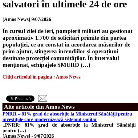
salvatori în ultimele 24 de ore
[Amos News]
9/07/2026
În cursul zilei de ieri, pompierii militari au gestionat
aproximativ 1.700 de solicitări primite din partea
populației, ce au constat în acordarea măsurilor de
prim ajutor, stingerea incendiilor și operațiuni
destinate protecției comunităților. În intervalul
menționat, echipajele SMURD (…)
Citiți articolul în pagina : Amos News
Alte articole din Amos News
PNRR – 81% grad de absorbție la Ministerul Sănătății pentru
investițiile care modernizează sistemul sanitar
„PNRR: 81% grad de absorbție la Ministerul Sănătății
pentru (…)
[Amos News]
-
9/07/2026