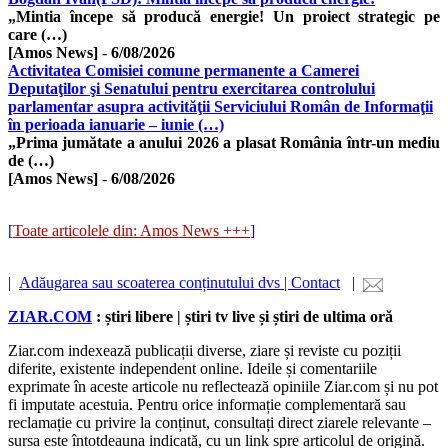
„Mintia începe să producă energie! Un proiect strategic pe
care (…)
[Amos News]
-
6/08/2026
Activitatea Comisiei comune permanente a Camerei
Deputaţilor şi Senatului pentru exercitarea controlului
parlamentar asupra activităţii Serviciului Român de Informaţii
în perioada ianuarie – iunie (…)
„Prima jumătate a anului 2026 a plasat România într-un mediu
de (…)
[Amos News]
-
6/08/2026
[
Toate articolele din: Amos News +++
]
|
Adăugarea sau scoaterea conținutului dvs | Contact
|
ZIAR.COM
: știri libere | știri tv live și știri de ultima oră
Ziar.com indexează publicații diverse, ziare și reviste cu poziții
diferite, existente independent online. Ideile și comentariile
exprimate în aceste articole nu reflectează opiniile Ziar.com și nu pot
fi imputate acestuia. Pentru orice informație complementară sau
reclamație cu privire la conținut, consultați direct ziarele relevante –
sursa este întotdeauna indicată, cu un link spre articolul de origină.