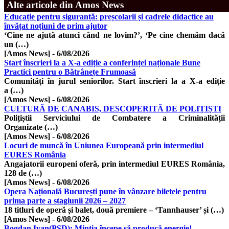
Alte articole din Amos News
Educație pentru siguranță: preșcolarii și cadrele didactice au
învățat noțiuni de prim ajutor
‘Cine ne ajută atunci când ne lovim?’, ‘Pe cine chemăm dacă
un (…)
[Amos News]
-
6/08/2026
Start înscrieri la a X-a ediție a conferinței naționale Bune
Practici pentru o Bătrânețe Frumoasă
Comunități în jurul seniorilor. Start înscrieri la a X-a ediție
a (…)
[Amos News]
-
6/08/2026
CULTURÃ DE CANABIS, DESCOPERITÃ DE POLIȚIȘTI
Polițiștii Serviciului de Combatere a Criminalității
Organizate (…)
[Amos News]
-
6/08/2026
Locuri de muncă în Uniunea Europeană prin intermediul
EURES România
Angajatorii europeni oferă, prin intermediul EURES România,
128 de (…)
[Amos News]
-
6/08/2026
Opera Națională București pune în vânzare biletele pentru
prima parte a stagiunii 2026 – 2027
18 titluri de operă și balet, două premiere – ‘Tannhauser’ și (…)
[Amos News]
-
6/08/2026
Bogdan Ivan(PSD): Mintia începe să producă energie!