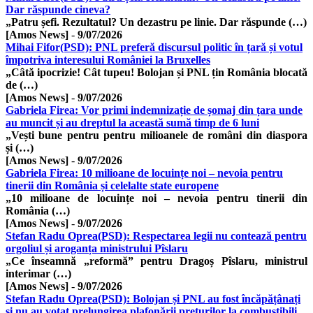
Dar răspunde cineva?
„Patru șefi. Rezultatul? Un dezastru pe linie. Dar răspunde (…)
[Amos News]
-
9/07/2026
Mihai Fifor(PSD): PNL preferă discursul politic în țară și votul
împotriva interesului României la Bruxelles
„Câtă ipocrizie! Cât tupeu! Bolojan și PNL țin România blocată
de (…)
[Amos News]
-
9/07/2026
Gabriela Firea: Vor primi indemnizație de șomaj din țara unde
au muncit și au dreptul la această sumă timp de 6 luni
„Vești bune pentru pentru milioanele de români din diaspora
și (…)
[Amos News]
-
9/07/2026
Gabriela Firea: 10 milioane de locuințe noi – nevoia pentru
tinerii din România și celelalte state europene
„10 milioane de locuințe noi – nevoia pentru tinerii din
România (…)
[Amos News]
-
9/07/2026
Stefan Radu Oprea(PSD): Respectarea legii nu contează pentru
orgoliul și aroganța ministrului Pîslaru
„Ce înseamnă „reformă” pentru Dragoș Pîslaru, ministrul
interimar (…)
[Amos News]
-
9/07/2026
Stefan Radu Oprea(PSD): Bolojan și PNL au fost încăpățânați
și nu au votat prelungirea plafonării prețurilor la combustibili.