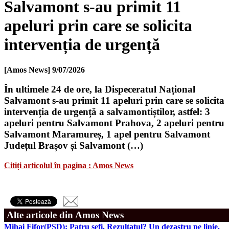
Salvamont s-au primit 11
apeluri prin care se solicita
intervenția de urgență
[Amos News]
9/07/2026
În ultimele 24 de ore, la Dispeceratul Național
Salvamont s-au primit 11 apeluri prin care se solicita
intervenția de urgență a salvamontiștilor, astfel: 3
apeluri pentru Salvamont Prahova, 2 apeluri pentru
Salvamont Maramureș, 1 apel pentru Salvamont
Județul Brașov și Salvamont (…)
Citiți articolul în pagina : Amos News
Alte articole din Amos News
Mihai Fifor(PSD): Patru șefi. Rezultatul? Un dezastru pe linie.