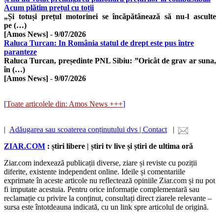
Acum plătim prețul cu toții
„Și totuși prețul motorinei se încăpătânează să nu-l asculte
pe (…)
[Amos News]
-
9/07/2026
Raluca Turcan: In România statul de drept este pus între
paranteze
Raluca Turcan, președinte PNL Sibiu: ”Oricât de grav ar suna,
în (…)
[Amos News]
-
9/07/2026
[
Toate articolele din: Amos News +++
]
|
Adăugarea sau scoaterea conținutului dvs | Contact
|
ZIAR.COM
: știri libere | știri tv live și știri de ultima oră
Ziar.com indexează publicații diverse, ziare și reviste cu poziții
diferite, existente independent online. Ideile și comentariile
exprimate în aceste articole nu reflectează opiniile Ziar.com și nu pot
fi imputate acestuia. Pentru orice informație complementară sau
reclamație cu privire la conținut, consultați direct ziarele relevante –
sursa este întotdeauna indicată, cu un link spre articolul de origină.