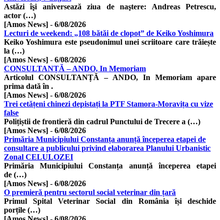
Astăzi îşi aniversează ziua de naştere: Andreas Petrescu,
actor (…)
[Amos News]
-
6/08/2026
Lecturi de weekend: „108 bătăi de clopot” de Keiko Yoshimura
Keiko Yoshimura este pseudonimul unei scriitoare care trăiește
la (…)
[Amos News]
-
6/08/2026
CONSULTANȚĂ – ANDO, In Memoriam
Articolul CONSULTANȚĂ – ANDO, In Memoriam apare
prima dată în .
[Amos News]
-
6/08/2026
Trei cetățeni chinezi depistați la PTF Stamora-Moravița cu vize
false
Polițiștii de frontieră din cadrul Punctului de Trecere a (…)
[Amos News]
-
6/08/2026
Primăria Municipiului Constanța anunță începerea etapei de
consultare a publicului privind elaborarea Planului Urbanistic
Zonal CELULOZEI
Primăria Municipiului Constanța anunță începerea etapei
de (…)
[Amos News]
-
6/08/2026
O premieră pentru sectorul social veterinar din țară
Primul Spital Veterinar Social din România își deschide
porțile (…)
[Amos News]
-
6/08/2026