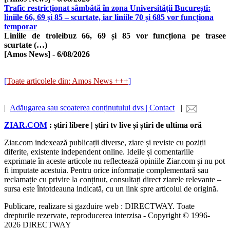
Trafic restricționat sâmbătă în zona Universității București:
liniile 66, 69 și 85 – scurtate, iar liniile 70 și 685 vor funcționa
temporar
Liniile de troleibuz 66, 69 și 85 vor funcționa pe trasee
scurtate (…)
[Amos News]
-
6/08/2026
[
Toate articolele din: Amos News +++
]
|
Adăugarea sau scoaterea conținutului dvs | Contact
|
ZIAR.COM
: știri libere | știri tv live și știri de ultima oră
Ziar.com indexează publicații diverse, ziare și reviste cu poziții
diferite, existente independent online. Ideile și comentariile
exprimate în aceste articole nu reflectează opiniile Ziar.com și nu pot
fi imputate acestuia. Pentru orice informație complementară sau
reclamație cu privire la conținut, consultați direct ziarele relevante –
sursa este întotdeauna indicată, cu un link spre articolul de origină.
Publicare, realizare si gazduire web : DIRECTWAY. Toate
drepturile rezervate, reproducerea interzisa - Copyright © 1996-
2026 DIRECTWAY