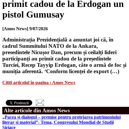
primit cadou de la Erdogan un
pistol Gumusay
[Amos News]
9/07/2026
Administrația Prezidențială a anuntat joi că, în
cadrul Summitului NATO de la Ankara,
presedintele Nicușor Dan, precum și ceilalți lideri
participanți au primit cadou de la președintele
Turciei, Recep Tayyip Erdogan, câte o armă de foc și
muniția aferentă. ‘Conform licenței de export (…)
Citiți articolul în pagina : Amos News
Alte articole din Amos News
„Pacea și dialogul – premise pentru protejarea patrimoniului
literar și material”- Tema, Congresului Mondial de Studii
Siriace