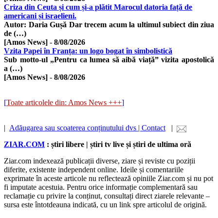
Criza din Ceuta și cum și-a plătit Marocul datoria față de
americani și israelieni.
Autor: Daria Gușă Dar trecem acum la ultimul subiect din ziua
de (…)
[Amos News]
-
8/08/2026
Vzita Papei în Franța: un logo bogat în simbolistică
Sub motto-ul „Pentru ca lumea să aibă viață” vizita apostolică
a (…)
[Amos News]
-
8/08/2026
[
Toate articolele din: Amos News +++
]
|
Adăugarea sau scoaterea conținutului dvs | Contact
|
ZIAR.COM
: știri libere | știri tv live și știri de ultima oră
Ziar.com indexează publicații diverse, ziare și reviste cu poziții
diferite, existente independent online. Ideile și comentariile
exprimate în aceste articole nu reflectează opiniile Ziar.com și nu pot
fi imputate acestuia. Pentru orice informație complementară sau
reclamație cu privire la conținut, consultați direct ziarele relevante –
sursa este întotdeauna indicată, cu un link spre articolul de origină.