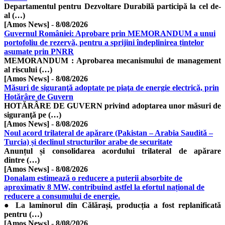
Departamentul pentru Dezvoltare Durabilă participă la cel de-
al (…)
[Amos News]
-
8/08/2026
Guvernul României: Aprobare prin MEMORANDUM a unui
portofoliu de rezervă, pentru a sprijini îndeplinirea țintelor
asumate prin PNRR
MEMORANDUM : Aprobarea mecanismului de management
al riscului (…)
[Amos News]
-
8/08/2026
Măsuri de siguranţă adoptate pe piaţa de energie electrică, prin
Hotărâre de Guvern
HOTĂRÂRE DE GUVERN privind adoptarea unor măsuri de
siguranţă pe (…)
[Amos News]
-
8/08/2026
Noul acord trilateral de apărare (Pakistan – Arabia Saudită –
Turcia) și declinul structurilor arabe de securitate
​Anunțul și consolidarea acordului trilateral de apărare
dintre (…)
[Amos News]
-
8/08/2026
Donalam estimează o reducere a puterii absorbite de
aproximativ 8 MW, contribuind astfel la efortul național de
reducere a consumului de energie.
● La laminorul din Călărași, producția a fost replanificată
pentru (…)
[Amos News]
-
8/08/2026