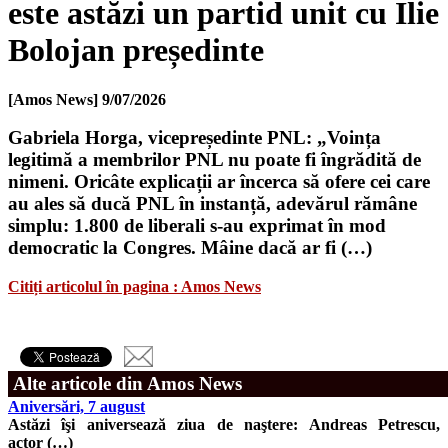
este astăzi un partid unit cu Ilie
Bolojan președinte
[Amos News]
9/07/2026
Gabriela Horga, vicepreședinte PNL: „Voința
legitimă a membrilor PNL nu poate fi îngrădită de
nimeni. Oricâte explicații ar încerca să ofere cei care
au ales să ducă PNL în instanță, adevărul rămâne
simplu: 1.800 de liberali s-au exprimat în mod
democratic la Congres. Mâine dacă ar fi (…)
Citiți articolul în pagina : Amos News
Alte articole din Amos News
Aniversări, 7 august
Astăzi îşi aniversează ziua de naştere: Andreas Petrescu,
actor (…)