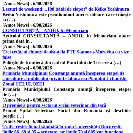
[Amos News]
-
6/08/2026
Lecturi de weekend: „108 bătăi de clopot” de Keiko Yoshimura
Keiko Yoshimura este pseudonimul unei scriitoare care trăiește
la (…)
[Amos News]
-
6/08/2026
CONSULTANȚĂ – ANDO, In Memoriam
Articolul CONSULTANȚĂ – ANDO, In Memoriam apare
prima dată în .
[Amos News]
-
6/08/2026
Trei cetățeni chinezi depistați la PTF Stamora-Moravița cu vize
false
Polițiștii de frontieră din cadrul Punctului de Trecere a (…)
[Amos News]
-
6/08/2026
Primăria Municipiului Constanța anunță începerea etapei de
consultare a publicului privind elaborarea Planului Urbanistic
Zonal CELULOZEI
Primăria Municipiului Constanța anunță începerea etapei
de (…)
[Amos News]
-
6/08/2026
O premieră pentru sectorul social veterinar din țară
Primul Spital Veterinar Social din România își deschide
porțile (…)
[Amos News]
-
6/08/2026
Trafic restricționat sâmbătă în zona Universității București:
liniile 66, 69 și 85 – scurtate, iar liniile 70 și 685 vor funcționa