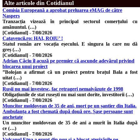
Alte articole din Cotidianul
Comisia Europeană a aprobat preluarea eMAG de către
Naspers
Tranzacția vizează în principal sectorul comerțului cu
amănuntul. (…)
[Cotidianul]
-
7/08/2026
Cațavencii.ro: HAI, ROIU’ !
Statul român are vocația eșecului. E singura la care nu dă
greș (…)
[Cotidianul]
-
7/08/2026
Adrian Câciu îl acuză pe premier că ascunde adevărul privind
blocarea unui proiect
”Bolojan a afirmat că un proiect pentru brațul Bala a fost
uitat (…)
[Cotidianul]
-
7/08/2026
Rușii nu mai investesc, fac retrageri nemaivăzute de 1998
Obligațiunile de stat rusești nu mai sunt dorite, investitorii (…)
[Cotidianul]
-
7/08/2026
Muncitor moldovean de 35 de ani, mort pe un șantier din Italia.
Ambulanța a fost chemată după două ore. Șase persoane sunt
anchetate
Un muncitor moldovean de 35 de ani a murit în Italia după
ce (…)
[Cotidianul]
-
7/08/2026
Vulcanul Etna a erupt din nou și a blocat aterizările pe