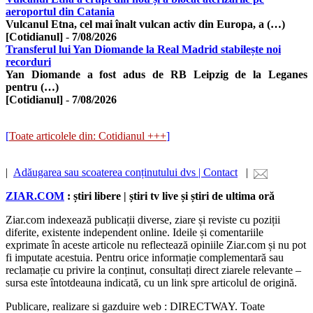
aeroportul din Catania
Vulcanul Etna, cel mai înalt vulcan activ din Europa, a (…)
[Cotidianul]
-
7/08/2026
Transferul lui Yan Diomande la Real Madrid stabilește noi
recorduri
Yan Diomande a fost adus de RB Leipzig de la Leganes
pentru (…)
[Cotidianul]
-
7/08/2026
[
Toate articolele din: Cotidianul +++
]
|
Adăugarea sau scoaterea conținutului dvs | Contact
|
ZIAR.COM
: știri libere | știri tv live și știri de ultima oră
Ziar.com indexează publicații diverse, ziare și reviste cu poziții
diferite, existente independent online. Ideile și comentariile
exprimate în aceste articole nu reflectează opiniile Ziar.com și nu pot
fi imputate acestuia. Pentru orice informație complementară sau
reclamație cu privire la conținut, consultați direct ziarele relevante –
sursa este întotdeauna indicată, cu un link spre articolul de origină.
Publicare, realizare si gazduire web : DIRECTWAY. Toate