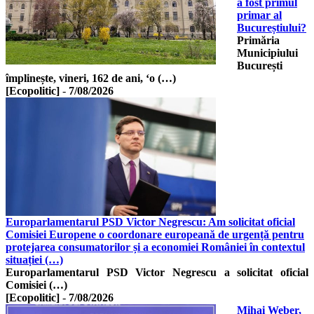
a fost primul
primar al
Bucureștiului?
Primăria
Municipiului
București
împlinește, vineri, 162 de ani, ‘o (…)
[Ecopolitic]
-
7/08/2026
Europarlamentarul PSD Victor Negrescu: Am solicitat oficial
Comisiei Europene o coordonare europeană de urgență pentru
protejarea consumatorilor și a economiei României în contextul
situației (…)
Europarlamentarul PSD Victor Negrescu a solicitat oficial
Comisiei (…)
[Ecopolitic]
-
7/08/2026
Mihai Weber,