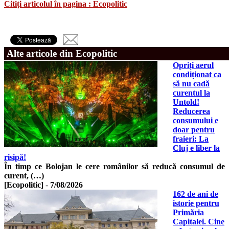
Citiți articolul în pagina : Ecopolitic
Alte articole din Ecopolitic
Opriți aerul
condiționat ca
să nu cadă
curentul la
Untold!
Reducerea
consumului e
doar pentru
fraieri: La
Cluj e liber la
risipă!
În timp ce Bolojan le cere românilor să reducă consumul de
curent, (…)
[Ecopolitic]
-
7/08/2026
162 de ani de
istorie pentru
Primăria
Capitalei. Cine