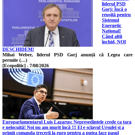
liderul PSD
Gorj: Încă o
reușită pentru
Sistemul
Energetic
Național!
Când alții
închid, NOI
DESCHIDEM!
Mihai Weber, liderul PSD Gorj anunță că Legea care
permite (…)
[Ecopolitic]
-
7/08/2026
Europarlamentarul Luis Lazarus: Nepreședintele crede ca țara
e nelocuită! Noi nu am murit încă !!! El e sclavul Ursulei și a
primit comanda trecerii la euro pentru a putea face pasul