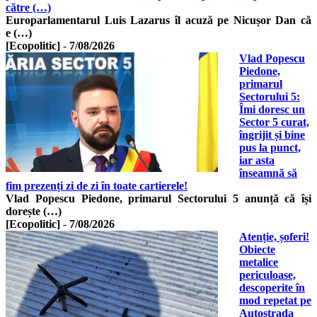
către (…)
Europarlamentarul Luis Lazarus îl acuză pe Nicușor Dan că
e (…)
[Ecopolitic]
-
7/08/2026
Vlad Popescu
Piedone,
primarul
Sectorului 5:
Îmi doresc un
Sector 5 curat,
îngrijit și bine
pus la punct,
iar asta
înseamnă să
fim prezenți zi de zi în toate cartierele!
Vlad Popescu Piedone, primarul Sectorului 5 anunță că își
dorește (…)
[Ecopolitic]
-
7/08/2026
Atenție, șoferi!
Obiecte
metalice
periculoase,
descoperite în
mod repetat pe
Autostrada