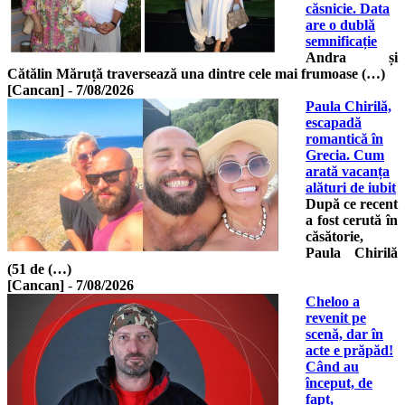
căsnicie. Data
are o dublă
semnificație
Andra și
Cătălin Măruță traversează una dintre cele mai frumoase (…)
[Cancan]
-
7/08/2026
Paula Chirilă,
escapadă
romantică în
Grecia. Cum
arată vacanța
alături de iubit
După ce recent
a fost cerută în
căsătorie,
Paula Chirilă
(51 de (…)
[Cancan]
-
7/08/2026
Cheloo a
revenit pe
scenă, dar în
acte e prăpăd!
Când au
început, de
fapt,