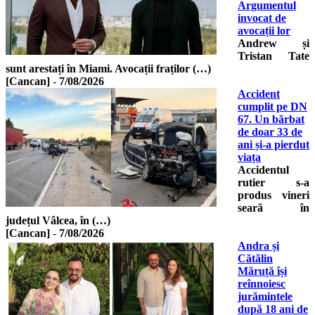
Argumentul
invocat de
avocații lor
Andrew și
Tristan Tate
sunt arestați în Miami. Avocații fraților (…)
[Cancan]
-
7/08/2026
Accident
cumplit pe DN
67. Un bărbat
de doar 33 de
ani și-a pierdut
viața
Accidentul
rutier s-a
produs vineri
seară în
județul Vâlcea, în (…)
[Cancan]
-
7/08/2026
Andra și
Cătălin
Măruță își
reînnoiesc
jurămintele
după 18 ani de