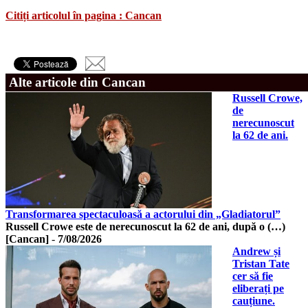
Citiți articolul în pagina : Cancan
Alte articole din Cancan
Russell Crowe,
de
nerecunoscut
la 62 de ani.
Transformarea spectaculoasă a actorului din „Gladiatorul”
Russell Crowe este de nerecunoscut la 62 de ani, după o (…)
[Cancan]
-
7/08/2026
Andrew și
Tristan Tate
cer să fie
eliberați pe
cauțiune.