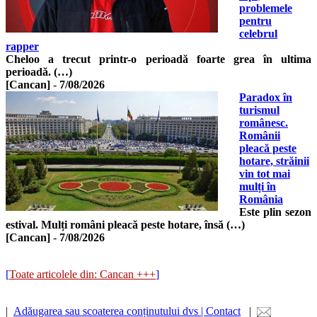
problemele
pentru
celebrul
rapper
Cheloo a trecut printr-o perioadă foarte grea în ultima
perioadă. (…)
[Cancan]
-
7/08/2026
Paradox în
turismul
românesc.
Românii
pleacă peste
hotare, străinii
vin tot mai
mulți în
România
Este plin sezon
estival. Mulți români pleacă peste hotare, însă (…)
[Cancan]
-
7/08/2026
[
Toate articolele din: Cancan +++
]
|
Adăugarea sau scoaterea conținutului dvs | Contact
|