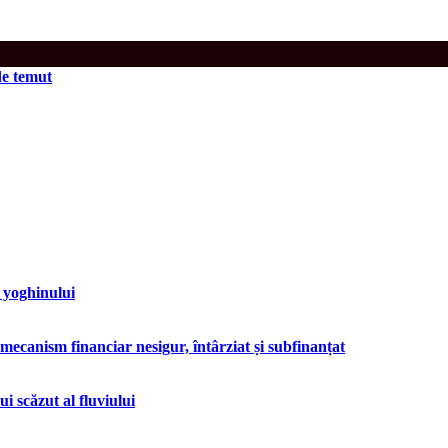
de temut
 yoghinului
 mecanism financiar nesigur, întârziat și subfinanțat
i scăzut al fluviului