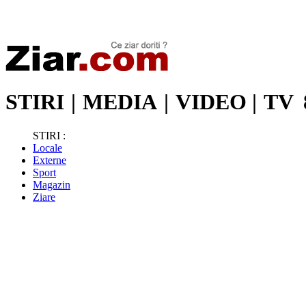
Stiri de ultima oră | Ultimele ştiri | Presa online | Stiri libere
STIRI
|
MEDIA
|
VIDEO
|
TV
STIRI :
Locale
Externe
Sport
Magazin
Ziare