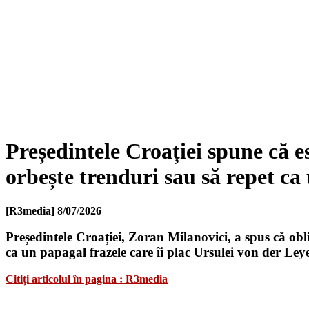
Președintele Croației spune că e
orbește trenduri sau să repet ca
[R3media]
8/07/2026
Președintele Croației, Zoran Milanovici, a spus că obli
ca un papagal frazele care îi plac Ursulei von der Leye
Citiți articolul în pagina : R3media