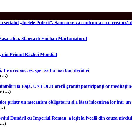
n serialul „Inelele Puterii“. Sauron se va confrunta cu o creatură 
asarabia. Sf. ierarh Emilian Mărturisitorul
uz, din Primul Război Mondial
i: Le urez succes, sper să fiu mai bun decât ei
 (…)
bării la Față. UNTOLD oferă gratuit participanților meditațiile
e (…)
ice printr-un mecanism obligatoriu și a lăsat înlocuirea lor într-un
(…)
dul Dunării cu Imperiul Roman, a ieșit la iveală din cauza nivelulu
(…)