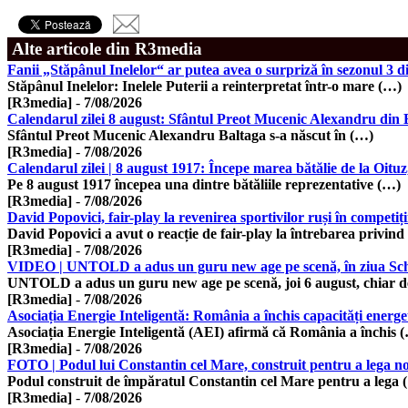
Alte articole din R3media
Fanii „Stăpânul Inelelor“ ar putea avea o surpriză în sezonul 3 di
Stăpânul Inelelor: Inelele Puterii a reinterpretat într-o mare (…)
[R3media]
-
7/08/2026
Calendarul zilei 8 august: Sfântul Preot Mucenic Alexandru din B
Sfântul Preot Mucenic Alexandru Baltaga s-a născut în (…)
[R3media]
-
7/08/2026
Calendarul zilei | 8 august 1917: Începe marea bătălie de la Oit
Pe 8 august 1917 începea una dintre bătăliile reprezentative (…)
[R3media]
-
7/08/2026
David Popovici, fair-play la revenirea sportivilor ruși în competiți
David Popovici a avut o reacție de fair-play la întrebarea privind
[R3media]
-
7/08/2026
VIDEO | UNTOLD a adus un guru new age pe scenă, în ziua Schim
UNTOLD a adus un guru new age pe scenă, joi 6 august, chiar d
[R3media]
-
7/08/2026
Asociația Energie Inteligentă: România a închis capacități energet
Asociația Energie Inteligentă (AEI) afirmă că România a închis 
[R3media]
-
7/08/2026
FOTO | Podul lui Constantin cel Mare, construit pentru a lega nor
Podul construit de împăratul Constantin cel Mare pentru a lega 
[R3media]
-
7/08/2026