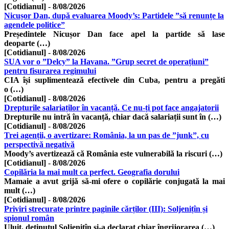
[Cotidianul]
-
8/08/2026
Nicușor Dan, după evaluarea Moody’s: Partidele ”să renunțe la
agendele politice”
Președintele Nicușor Dan face apel la partide să lase
deoparte (…)
[Cotidianul]
-
8/08/2026
SUA vor o ”Delcy” la Havana. ”Grup secret de operațiuni”
pentru fisurarea regimului
CIA își suplimentează efectivele din Cuba, pentru a pregăti
o (…)
[Cotidianul]
-
8/08/2026
Drepturile salariaților în vacanță. Ce nu-ți pot face angajatorii
Drepturile nu intră în vacanță, chiar dacă salariații sunt în (…)
[Cotidianul]
-
8/08/2026
Trei agenții, o avertizare: România, la un pas de ”junk”, cu
perspectivă negativă
Moody’s avertizează că România este vulnerabilă la riscuri (…)
[Cotidianul]
-
8/08/2026
Copilăria la mai mult ca perfect. Geografia dorului
Mamaie a avut grijă să-mi ofere o copilărie conjugată la mai
mult (…)
[Cotidianul]
-
8/08/2026
Priviri strecurate printre paginile cărților (III): Soljenițîn și
spionul român
Uluit, deținutul Soljenițîn și-a declarat chiar îngrijorarea (…)