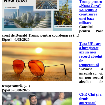
Trump pentru
„Noua Gaza”
s-a redus la
construirea
unei baze
militare
Consiliul
pentru Pace
creat de Donald Trump pentru coordonarea (…)
[Spot]
-
6/08/2026
Țara UE care
a înregistrat
azi un nou
record absolut
de
temperatură
Slovacia a
înregistrat, joi,
un nou record
absolut de
temperatură, (…)
[Spot]
-
6/08/2026
CFR Cluj și-a
demis
antrenorul