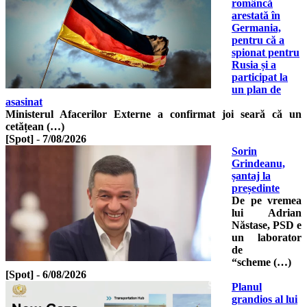
româncă
arestată în
Germania,
pentru că a
spionat pentru
Rusia și a
participat la
un plan de
asasinat
Ministerul Afacerilor Externe a confirmat joi seară că un
cetățean (…)
[Spot]
-
7/08/2026
Sorin
Grindeanu,
șantaj la
președinte
De pe vremea
lui Adrian
Năstase, PSD e
un laborator
de
“scheme (…)
[Spot]
-
6/08/2026
Planul
grandios al lui