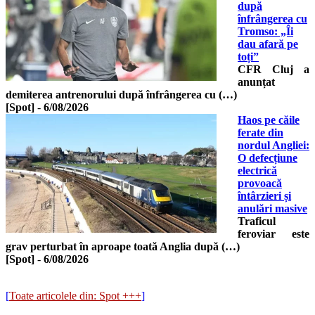
după
înfrângerea cu
Tromso: „Îi
dau afară pe
toți”
CFR Cluj a
anunțat
demiterea antrenorului după înfrângerea cu (…)
[Spot]
-
6/08/2026
Haos pe căile
ferate din
nordul Angliei:
O defecțiune
electrică
provoacă
întârzieri și
anulări masive
Traficul
feroviar este
grav perturbat în aproape toată Anglia după (…)
[Spot]
-
6/08/2026
[
Toate articolele din: Spot +++
]