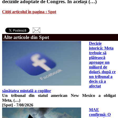
deciziile adoptate de Congres. În același (…)
Citiți articolul în pagina : Spot
Alte articole din Spot
Decizie
istorică: Meta
trebuie să
plătească
aproape un
miliard de
dolari, după ce
un tribunal a
decis că a
afectat
sănătatea mintală a copiilor
Un tribunal din statul american New Mexico a obligat
Meta, (…)
[Spot]
-
7/08/2026
MAE
confirmă: O