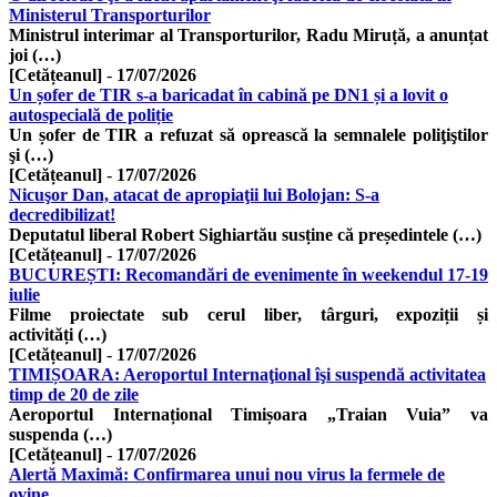
Ministerul Transporturilor
Ministrul interimar al Transporturilor, Radu Miruță, a anunțat
joi (…)
[Cetățeanul]
-
17/07/2026
Un șofer de TIR s-a baricadat în cabină pe DN1 și a lovit o
autospecială de poliție
Un șofer de TIR a refuzat să oprească la semnalele poliţiştilor
şi (…)
[Cetățeanul]
-
17/07/2026
Nicuşor Dan, atacat de apropiaţii lui Bolojan: S-a
decredibilizat!
Deputatul liberal Robert Sighiartău susține că președintele (…)
[Cetățeanul]
-
17/07/2026
BUCUREȘTI: Recomandări de evenimente în weekendul 17-19
iulie
Filme proiectate sub cerul liber, târguri, expoziții și
activități (…)
[Cetățeanul]
-
17/07/2026
TIMIȘOARA: Aeroportul Internaţional îşi suspendă activitatea
timp de 20 de zile
Aeroportul Internațional Timișoara „Traian Vuia” va
suspenda (…)
[Cetățeanul]
-
17/07/2026
Alertă Maximă: Confirmarea unui nou virus la fermele de
ovine