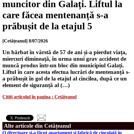
muncitor din Galați. Liftul la
care făcea mentenanță s-a
prăbușit de la etajul 5
[Cetățeanul]
8/07/2026
Un bărbat în vârstă de 57 de ani și-a pierdut viața,
miercuri dimineață, în urma unui grav accident de
muncă produs într-un bloc din municipiul Galați.
Liftul în care acesta efectua lucrări de mentenanță s-
a prăbușit în gol de la etajul al cincilea, după ce un
element de siguranță al (…)
Citiți articolul în pagina : Cetățeanul
Alte articole din Cetățeanul
O directoare şi-a făcut apartament şi fabrică de ciocolată în