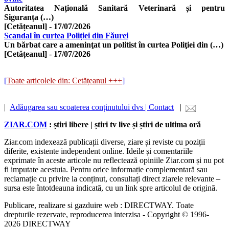
Autoritatea Națională Sanitară Veterinară și pentru
Siguranța (…)
[Cetățeanul]
-
17/07/2026
Scandal în curtea Poliției din Făurei
Un bărbat care a ameninţat un politist în curtea Poliţiei din (…)
[Cetățeanul]
-
17/07/2026
[
Toate articolele din: Cetățeanul +++
]
|
Adăugarea sau scoaterea conținutului dvs | Contact
|
ZIAR.COM
: știri libere | știri tv live și știri de ultima oră
Ziar.com indexează publicații diverse, ziare și reviste cu poziții
diferite, existente independent online. Ideile și comentariile
exprimate în aceste articole nu reflectează opiniile Ziar.com și nu pot
fi imputate acestuia. Pentru orice informație complementară sau
reclamație cu privire la conținut, consultați direct ziarele relevante –
sursa este întotdeauna indicată, cu un link spre articolul de origină.
Publicare, realizare si gazduire web : DIRECTWAY. Toate
drepturile rezervate, reproducerea interzisa - Copyright © 1996-
2026 DIRECTWAY