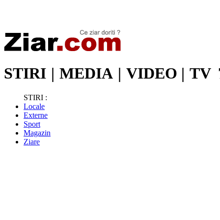
Stiri de ultima oră | Ultimele ştiri | Presa online | Stiri libere
STIRI
|
MEDIA
|
VIDEO
|
TV
STIRI :
Locale
Externe
Sport
Magazin
Ziare