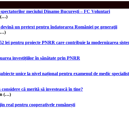
 spectatorilor meciului Dinamo București – FC Voluntari
 (…)
 devină un pretext pentru îndatorarea României pe generaţii
(…)
57,52 lei pentru proiecte PNRR care contribuie la modernizarea sis
uarea investițiilor în sănătate prin PNRR
subiecte unice la nivel național pentru examenul de medic specialist
onsidere că merită să investească în tine?
un (…)
jin real pentru cooperativele românești