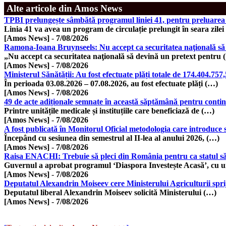
Alte articole din Amos News
TPBI prelungește sâmbătă programul liniei 41, pentru preluarea
Linia 41 va avea un program de circulație prelungit în seara zilei
[Amos News]
-
7/08/2026
Ramona-Ioana Bruynseels: Nu accept ca securitatea naţională să
„Nu accept ca securitatea naţională să devină un pretext pentru 
[Amos News]
-
7/08/2026
Ministerul Sănătății: Au fost efectuate plăți totale de 174.404.7
În perioada 03.08.2026 – 07.08.2026, au fost efectuate plăți (…)
[Amos News]
-
7/08/2026
49 de acte adiționale semnate în această săptămână pentru contin
Printre unitățile medicale și instituțiile care beneficiază de (…)
[Amos News]
-
7/08/2026
A fost publicată în Monitorul Oficial metodologia care introduce 
Începând cu sesiunea din semestrul al II-lea al anului 2026, (…)
[Amos News]
-
7/08/2026
Raisa ENACHI: Trebuie să pleci din România pentru ca statul să c
Guvernul a aprobat programul ‘Diaspora Investește Acasă’, cu 
[Amos News]
-
7/08/2026
Deputatul Alexandrin Moiseev cere Ministerului Agriculturii spri
Deputatul liberal Alexandrin Moiseev solicită Ministerului (…)
[Amos News]
-
7/08/2026