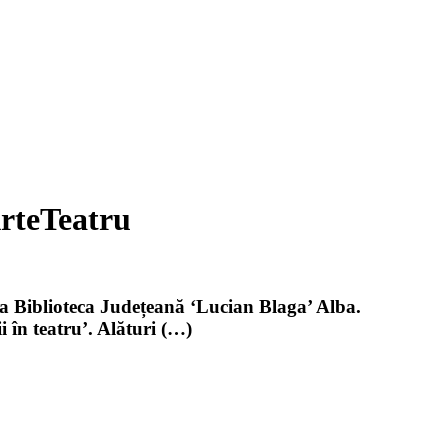
ArteTeatru
 la Biblioteca Județeană ‘Lucian Blaga’ Alba.
i în teatru’. Alături (…)