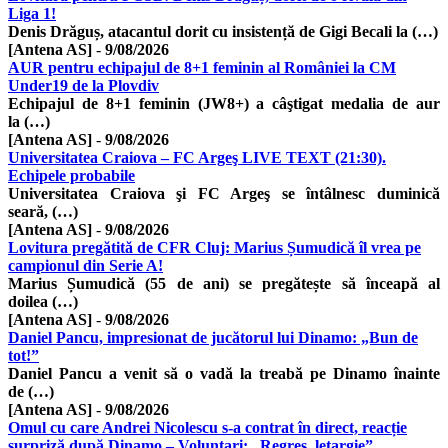
Liga 1!
Denis Drăguș, atacantul dorit cu insistență de Gigi Becali la (…)
[Antena AS]
-
9/08/2026
AUR pentru echipajul de 8+1 feminin al României la CM
Under19 de la Plovdiv
Echipajul de 8+1 feminin (JW8+) a câştigat medalia de aur
la (…)
[Antena AS]
-
9/08/2026
Universitatea Craiova – FC Argeş LIVE TEXT (21:30).
Echipele probabile
Universitatea Craiova şi FC Argeş se întâlnesc duminică
seară, (…)
[Antena AS]
-
9/08/2026
Lovitura pregătită de CFR Cluj: Marius Șumudică îl vrea pe
campionul din Serie A!
Marius Șumudică (55 de ani) se pregătește să înceapă al
doilea (…)
[Antena AS]
-
9/08/2026
Daniel Pancu, impresionat de jucătorul lui Dinamo: „Bun de
tot!”
Daniel Pancu a venit să o vadă la treabă pe Dinamo înainte
de (…)
[Antena AS]
-
9/08/2026
Omul cu care Andrei Nicolescu s-a contrat în direct, reacție
surpriză după Dinamo – Voluntari: „Regres, letargie”