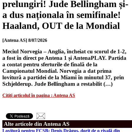
prelungiri! Jude Bellingham și-
a dus naționala în semifinale!
Haaland, OUT de la Mondial
[Antena AS]
8/07/2026
Meciul Norvegia – Anglia, încheiat cu scorul de 1-2,
a fost în direct pe Antena 1 și AntenaPLAY. Partida
a contat pentru sferturile de finală de la
Campionatul Mondial. Norvegia a dat prima
lovitură a partidei de la Miami în minutul 37, prin
Schjelderup. Jude Bellingham a restabilit (…)
Citiți articolul în pagina : Antena AS
Alte articole din Antena AS
Lovitură pentru FCSB: Denis Drăguș, dorit de o rivală din