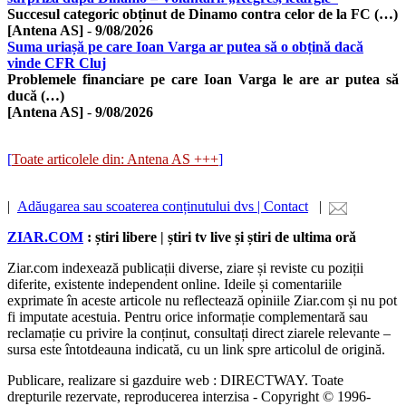
Succesul categoric obținut de Dinamo contra celor de la FC (…)
[Antena AS]
-
9/08/2026
Suma uriașă pe care Ioan Varga ar putea să o obțină dacă
vinde CFR Cluj
Problemele financiare pe care Ioan Varga le are ar putea să
ducă (…)
[Antena AS]
-
9/08/2026
[
Toate articolele din: Antena AS +++
]
|
Adăugarea sau scoaterea conținutului dvs | Contact
|
ZIAR.COM
: știri libere | știri tv live și știri de ultima oră
Ziar.com indexează publicații diverse, ziare și reviste cu poziții
diferite, existente independent online. Ideile și comentariile
exprimate în aceste articole nu reflectează opiniile Ziar.com și nu pot
fi imputate acestuia. Pentru orice informație complementară sau
reclamație cu privire la conținut, consultați direct ziarele relevante –
sursa este întotdeauna indicată, cu un link spre articolul de origină.
Publicare, realizare si gazduire web : DIRECTWAY. Toate
drepturile rezervate, reproducerea interzisa - Copyright © 1996-