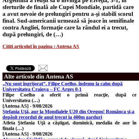
Argentina a reuşit să o învingă pe Elveţia, 3-1, în
sferturile de finală ale Cupei Mondiale, partidă care
a avut nevoie de prelungiri pentru a-şi stabili scorul
final. Sud-americanii urmează să joace în semifinale
contra Angliei, formaţie care la rândul ei a trecut,
după prelungiri, de (…)
Citiți articolul în pagina : Antena AS
Alte articole din Antena AS
„Nu sunt îngrijorat”. Filipe Coelho, îndemn la calm după
Universitatea Craiova – FC Argeş 0-1
Filipe Coelho a oferit o primă reacţie, după ce
Universitatea (…)
[Antena AS]
-
9/08/2026
Ştefania Uţă, aur la Mondialele U20 din Oregon! Românca şi-a
depăşit recordul de anul trecut la 400m garduri
Atleta Ştefania Uţă a câştigat, duminică, medalia de aur în
finala (…)
[Antena AS]
-
9/08/2026