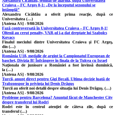
Alexandru Cicâldău, semnal de alarmă, după Universitatea
Craiova – FC Argeş 0-1: „De la începutul sezonului se
întâmplă”
Alexandru Cicâldău a oferit prima reacţie, după ce
Universitatea (…)
[Antena AS]
-
9/08/2026
Fază controversată în Universitatea Craiova – FC Argeş 0-1!
Oltenii au cerut penalty, VAR-ul i-a dat dreptate lui Szabolcs
Kovacs
Finalul meciului dintre Universitatea Craiova şi FC Argeş,
din (…)
[Antena AS]
-
9/08/2026
România U18, medalie de argint la Campionatul European de
baschet, Divizia B! Înfrângere în finala de la Tulcea cu Israel
Naţionala de junioare a României a fost învinsă duminică,
la (…)
[Antena AS]
-
9/08/2026
Turcii, anunţ direct pentru Gigi Becali. Ultima decizie luată de
Trabzonspor în privinţa lui Denis Drăguş
Turcii au oferit noi detalii despre situaţia lui Denis Drăguş. (…)
[Antena AS]
-
9/08/2026
Probleme pentru Barcelona? Anunţul făcut de Manchester City
despre transferul lui Rodri
Rodri este în centrul atenţiei de câteva zile, după ce
transferul (…)