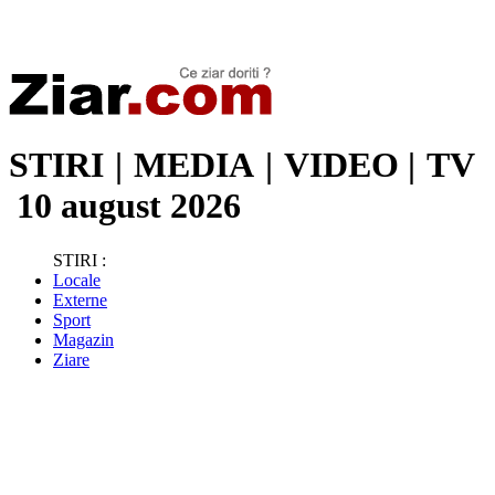
Stiri de ultima oră | Ultimele ştiri | Presa online | Stiri libere
STIRI
|
MEDIA
|
VIDEO
|
TV
10 august 2026
STIRI :
Locale
Externe
Sport
Magazin
Ziare