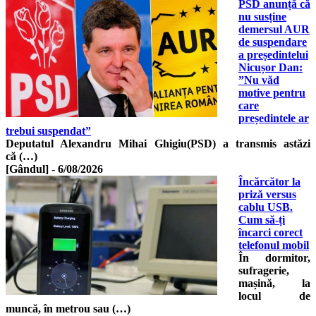
PSD anunță că
nu susține
demersul AUR
de suspendare
a președintelui
Nicușor Dan:
”Nu văd
motive pentru
care
președintele ar
trebui suspendat”
Deputatul Alexandru Mihai Ghigiu(PSD) a transmis astăzi
că (…)
[Gândul]
-
6/08/2026
Încărcător la
priză versus
cablu USB.
Cum să-ți
încarci corect
telefonul mobil
În dormitor,
sufragerie,
mașină, la
locul de
muncă, în metrou sau (…)