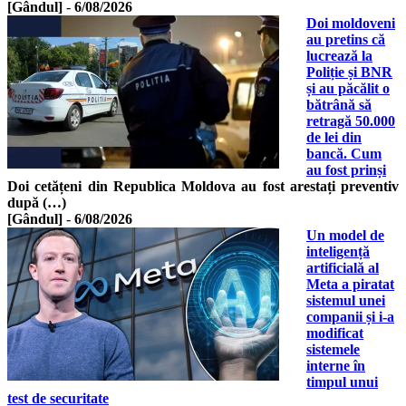
[Gândul]
-
6/08/2026
Doi moldoveni
au pretins că
lucrează la
Poliție și BNR
și au păcălit o
bătrână să
retragă 50.000
de lei din
bancă. Cum
au fost prinși
Doi cetățeni din Republica Moldova au fost arestați preventiv
după (…)
[Gândul]
-
6/08/2026
Un model de
inteligență
artificială al
Meta a piratat
sistemul unei
companii și i-a
modificat
sistemele
interne în
timpul unui
test de securitate