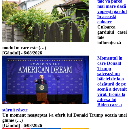
tale va părea
mai mare dacă
vopsești gardul
în această
culoare
Culoarea
gardului casei
tale
influențează
modul în care este (…)
[Gândul]
-
6/08/2026
Momentul în
care Donald
Trump
salvează un
băiețel de la o
căzătură de pe
scenă a devenit
viral. Ironia la
adresa lui
Biden care a
stârnit râsete
Un moment neașteptat i-a oferit lui Donald Trump ocazia unei
glume (…)
[Gândul]
-
6/08/2026