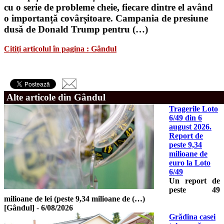
cu o serie de probleme cheie, fiecare dintre el având
o importanță covârșitoare. Campania de presiune
dusă de Donald Trump pentru (…)
Citiți articolul în pagina : Gândul
Alte articole din Gândul
Tragerile Loto
6/49 din 6
august 2026.
Report de
peste 9,34
milioane de
euro la Loto
6/49
Un report de
peste 49
milioane de lei (peste 9,34 milioane de (…)
[Gândul]
-
6/08/2026
Grădina casei