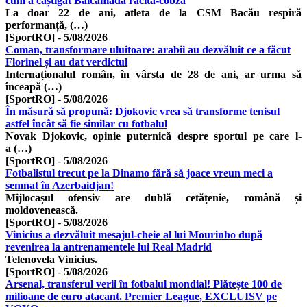
cum a câștigat Balcaniada răcită-cobză
La doar 22 de ani, atleta de la CSM Bacău respiră
performanță, (…)
[SportRO]
-
5/08/2026
Coman, transformare uluitoare: arabii au dezvăluit ce a făcut
Florinel și au dat verdictul
Internaționalul român, în vârsta de 28 de ani, ar urma să
înceapă (…)
[SportRO]
-
5/08/2026
În măsură să propună: Djokovic vrea să transforme tenisul
astfel încât să fie similar cu fotbalul
Novak Djokovic, opinie puternică despre sportul pe care l-
a (…)
[SportRO]
-
5/08/2026
Fotbalistul trecut pe la Dinamo fără să joace vreun meci a
semnat în Azerbaidjan!
Mijlocașul ofensiv are dublă cetățenie, română și
moldovenească.
[SportRO]
-
5/08/2026
Vinicius a dezvăluit mesajul-cheie al lui Mourinho după
revenirea la antrenamentele lui Real Madrid
Telenovela Vinicius.
[SportRO]
-
5/08/2026
Arsenal, transferul verii în fotbalul mondial! Plătește 100 de
milioane de euro atacant. Premier League, EXCLUISV pe