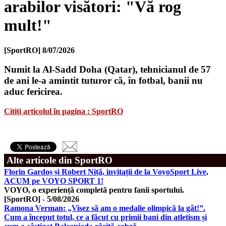
arabilor visători: "Vă rog
mult!"
[SportRO]
8/07/2026
Numit la Al-Sadd Doha (Qatar), tehnicianul de 57
de ani le-a amintit tuturor că, în fotbal, banii nu
aduc fericirea.
Citiți articolul în pagina : SportRO
Alte articole din SportRO
Florin Gardoș și Robert Niță, invitații de la VoyoSport Live,
ACUM pe VOYO SPORT 1!
VOYO, o experiență completă pentru fanii sportului.
[SportRO]
-
5/08/2026
Ramona Verman: „Visez să am o medalie olimpică la gât!”.
Cum a început totul, ce a făcut cu primii bani din atletism și