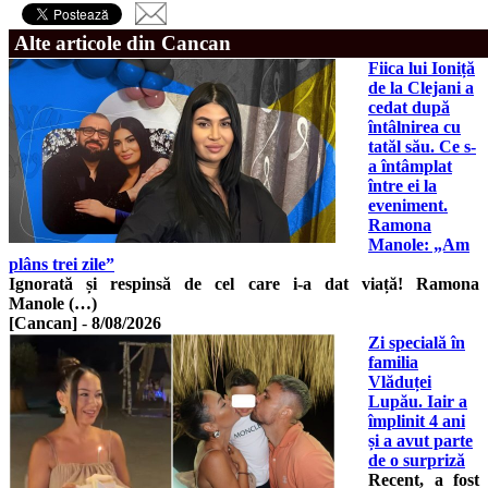
Alte articole din Cancan
Fiica lui Ioniță
de la Clejani a
cedat după
întâlnirea cu
tatăl său. Ce s-
a întâmplat
între ei la
eveniment.
Ramona
Manole: „Am
plâns trei zile”
Ignorată și respinsă de cel care i-a dat viață! Ramona
Manole (…)
[Cancan]
-
8/08/2026
Zi specială în
familia
Vlăduței
Lupău. Iair a
împlinit 4 ani
și a avut parte
de o surpriză
Recent, a fost