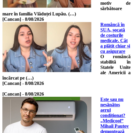
motiv de
sărbătoare
mare în familia Vlăduței Lupău. (…)
[Cancan]
-
8/08/2026
Româncă în
SUA, șocată
de costurile
medicale. Cât
a plătit chiar și
cu asigurare
O româncă
stabilită în
Statele Unite
ale Americii a
încărcat pe (…)
[Cancan]
-
8/08/2026
[Cancan]
-
8/08/2026
Este sau nu
nesănătos
aerul
condiționat?
„Medicool”
Mihail Pautov
demontează