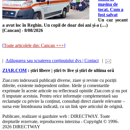
mașina de
tocat. Cum a
fost salvat
Un caz șocant
a avut loc în Reghin. Un copil de doar doi ani și-a (…)
[Cancan]
-
8/08/2026
[
Toate articolele din: Cancan +++
]
|
Adăugarea sau scoaterea conținutului dvs | Contact
|
ZIAR.COM
: știri libere | știri tv live și știri de ultima oră
Ziar.com indexează publicații diverse, ziare și reviste cu poziții
diferite, existente independent online. Ideile și comentariile
exprimate în aceste articole nu reflectează opiniile Ziar.com și nu pot
fi imputate acestuia. Pentru orice informație complementară sau
reclamație cu privire la conținut, consultați direct ziarele relevante –
sursa este întotdeauna indicată, cu un link spre articolul de origină.
Publicare, realizare si gazduire web : DIRECTWAY. Toate
drepturile rezervate, reproducerea interzisa - Copyright © 1996-
2026 DIRECTWAY