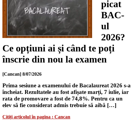
picat
BAC-
ul
2026?
Ce opțiuni ai și când te poți
înscrie din nou la examen
[Cancan]
8/07/2026
Prima sesiune a examenului de Bacalaureat 2026 s-a
încheiat. Rezultatele au fost afișate marți, 7 iulie, iar
rata de promovare a fost de 74,8%. Pentru ca un
elev să fie considerat admis trebuie să aibă […]
Citiți articolul în pagina : Cancan