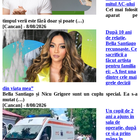
mitul AC-ului
Cel mai folosit
aparat pe
timpul verii este fără doar și poate (…)
[Cancan]
-
8/08/2026
După 10 ani
de relație,
Bella Santiago
recunoaște. Ce
sacrificii a
făcut artista
pentru familia
ei: „A fost una
dintre cele mai
grele decizii
din viața mea”
Bella Santiago și Nicu Grigore sunt un cuplu special. Ea s-a
mutat (…)
[Cancan]
-
8/08/2026
Un copil de 2
ani a ajuns în
sala de
operație, după
ce și-a prins
mâna în