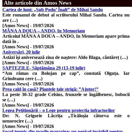
Alte articole din Amos News
Cartea de luni: „Sub Podu’ Înalt” de Mihai Sandu
Este romanul de debut al scriitorului Mihai Sandu. Cartea nu
are (…)
[Amos News]
-
19/07/2026
MÂNA A DOUA – ANDO, In Memoriam
Articolul MÂNA A DOUA – ANDO, In Memoriam apare prima
dată în .
[Amos News]
-
19/07/2026
Aniversări, 20 iulie
Astăzi îşi aniversează ziua de naştere: Aldo Blaga, cântăreț (…)
[Amos News]
-
19/07/2026
ȘAPTEZILE- Săptămâna 29 (13-19 iulie)
“Am rămas cu Bolojan pe cap”, constată Olguța. Iar
Grindeanu cere (…)
[Amos News]
-
19/07/2026
Prea cald în casă? Plantele tale strigă: ”Ajutor!”
La peste 30-32 grade Celsius, frunzele se îngălbenesc, bobocii
se (…)
[Amos News]
-
19/07/2026
Legea Petiționării – o Lege pentru protecția infractorilor
De: N. Grigorie Lăcrița „Ticăloşia câtorva este o
nenorocire (…)
[Amos News]
-
19/07/2026
Șocul termic din marile magazine: un pericol invizibil pentru