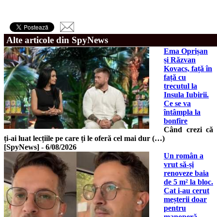
Alte articole din SpyNews
Ema Oprișan
și Răzvan
Kovacs, față în
față cu
trecutul la
Insula Iubirii.
Ce se va
întâmpla la
bonfire
Când crezi că
ți-ai luat lecțiile pe care ți le oferă cel mai dur (…)
[SpyNews]
-
6/08/2026
Un român a
vrut să-și
renoveze baia
de 5 m² la bloc.
Cat i-au cerut
meșterii doar
pentru
manoperă