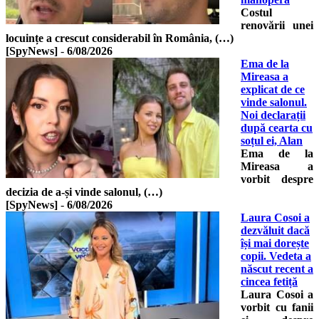
Costul
renovării unei
locuințe a crescut considerabil în România, (…)
[SpyNews]
-
6/08/2026
Ema de la
Mireasa a
explicat de ce
vinde salonul.
Noi declarații
după cearta cu
soțul ei, Alan
Ema de la
Mireasa a
vorbit despre
decizia de a-și vinde salonul, (…)
[SpyNews]
-
6/08/2026
Laura Cosoi a
dezvăluit dacă
își mai dorește
copii. Vedeta a
născut recent a
cincea fetiță
Laura Cosoi a
vorbit cu fanii