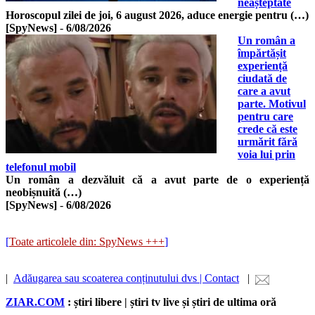
neașteptate
Horoscopul zilei de joi, 6 august 2026, aduce energie pentru (…)
[SpyNews]
-
6/08/2026
Un român a
împărtășit
experiență
ciudată de
care a avut
parte. Motivul
pentru care
crede că este
urmărit fără
voia lui prin
telefonul mobil
Un român a dezvăluit că a avut parte de o experiență
neobișnuită (…)
[SpyNews]
-
6/08/2026
[
Toate articolele din: SpyNews +++
]
|
Adăugarea sau scoaterea conținutului dvs | Contact
|
ZIAR.COM
: știri libere | știri tv live și știri de ultima oră