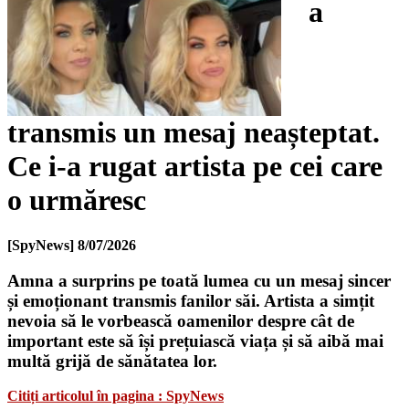
a
transmis un mesaj neașteptat.
Ce i-a rugat artista pe cei care
o urmăresc
[SpyNews]
8/07/2026
Amna a surprins pe toată lumea cu un mesaj sincer
și emoționant transmis fanilor săi. Artista a simțit
nevoia să le vorbească oamenilor despre cât de
important este să își prețuiască viața și să aibă mai
multă grijă de sănătatea lor.
Citiți articolul în pagina : SpyNews