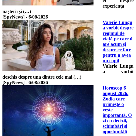
ei despre
experiența
nașterii și (…)
[SpyNews]
-
6/08/2026
Valerie Lungu
a vorbit despre
regimul de
viață pe care îl
are acum și
despre ce face
pentru a avea
un copil
Valerie Lungu
a vorbit
deschis despre una dintre cele mai (…)
[SpyNews]
-
6/08/2026
Horoscop 6
august 2026.
Zodia care
primește o
veste
importantă. O
zi cu decizii,
schimbări și
oportunități