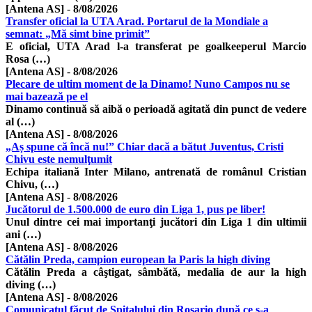
[Antena AS]
-
8/08/2026
Transfer oficial la UTA Arad. Portarul de la Mondiale a
semnat: „Mă simt bine primit”
E oficial, UTA Arad l-a transferat pe goalkeeperul Marcio
Rosa (…)
[Antena AS]
-
8/08/2026
Plecare de ultim moment de la Dinamo! Nuno Campos nu se
mai bazează pe el
Dinamo continuă să aibă o perioadă agitată din punct de vedere
al (…)
[Antena AS]
-
8/08/2026
„Aș spune că încă nu!” Chiar dacă a bătut Juventus, Cristi
Chivu este nemulţumit
Echipa italiană Inter Milano, antrenată de românul Cristian
Chivu, (…)
[Antena AS]
-
8/08/2026
Jucătorul de 1.500.000 de euro din Liga 1, pus pe liber!
Unul dintre cei mai importanţi jucători din Liga 1 din ultimii
ani (…)
[Antena AS]
-
8/08/2026
Cătălin Preda, campion european la Paris la high diving
Cătălin Preda a câştigat, sâmbătă, medalia de aur la high
diving (…)
[Antena AS]
-
8/08/2026
Comunicatul făcut de Spitalului din Rosario după ce s-a