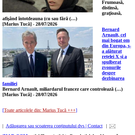
Frumoasă,
distinsă,
graţioasă,
afişând întotdeauna (cu sau fără (…)
[Marius Tucă]
-
28/07/2026
Bernard
Arnault, cel
mai bogat om
din Europa, s-
a alăturat
rețelei X și a
spulberat
zvonurile
despre
dezbinarea
familiei
Bernard Arnault, miliardarul francez care controlează (…)
[Marius Tucă]
-
28/07/2026
[
Toate articolele din: Marius Tucă +++
]
|
Adăugarea sau scoaterea conținutului dvs | Contact
|