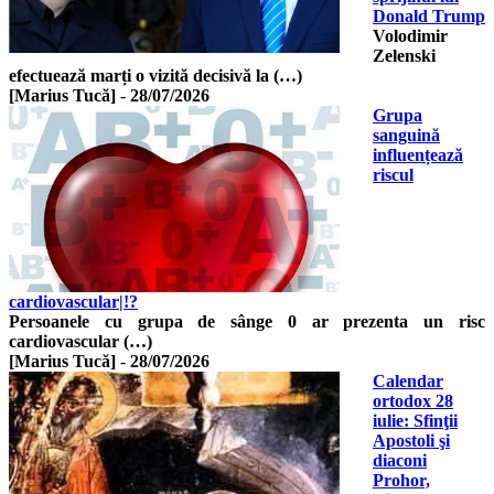
Donald Trump
Volodimir
Zelenski
efectuează marți o vizită decisivă la (…)
[Marius Tucă]
-
28/07/2026
Grupa
sanguină
influențează
riscul
cardiovascular|!?
Persoanele cu grupa de sânge 0 ar prezenta un risc
cardiovascular (…)
[Marius Tucă]
-
28/07/2026
Calendar
ortodox 28
iulie: Sfinţii
Apostoli şi
diaconi
Prohor,