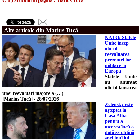
Citiți articolul în pagina : Marius Tucă
Alte articole din Marius Tucă
NATO: Statele
Unite încep
oficial
reevaluarea
prezenței lor
militare în
Europa
Statele Unite
au anunțat
oficial lansarea
unei reevaluări majore a (…)
[Marius Tucă]
-
28/07/2026
Zelensky este
așteptat la
Casa Albă
pentru a
încerca încă o
dată să obțină
sprijinul lui