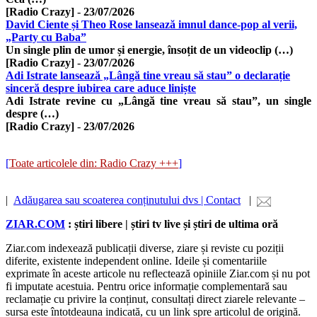
[Radio Crazy]
-
23/07/2026
David Ciente și Theo Rose lansează imnul dance-pop al verii,
„Party cu Baba”
Un single plin de umor și energie, însoțit de un videoclip (…)
[Radio Crazy]
-
23/07/2026
Adi Istrate lansează „Lângă tine vreau să stau” o declarație
sinceră despre iubirea care aduce liniște
Adi Istrate revine cu „Lângă tine vreau să stau”, un single
despre (…)
[Radio Crazy]
-
23/07/2026
[
Toate articolele din: Radio Crazy +++
]
|
Adăugarea sau scoaterea conținutului dvs | Contact
|
ZIAR.COM
: știri libere | știri tv live și știri de ultima oră
Ziar.com indexează publicații diverse, ziare și reviste cu poziții
diferite, existente independent online. Ideile și comentariile
exprimate în aceste articole nu reflectează opiniile Ziar.com și nu pot
fi imputate acestuia. Pentru orice informație complementară sau
reclamație cu privire la conținut, consultați direct ziarele relevante –
sursa este întotdeauna indicată, cu un link spre articolul de origină.