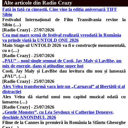
Alte articole din Radio Crazy
Față în față cu cineaștii. Cine vine la ediția aniversară TIFF
Sibiu
Festivalul Internațional de Film Transilvania revine la
Sibiu (…)
[Radio Crazy]
-
27/07/2026
Cea mai mare scenă de festival realizată vreodată în România
va prinde viață la UNTOLD ONE 2026
Main Stage-ul UNTOLD 2026 va fi o construcție monumentală,
cu o (…)
[Radio Crazy]
-
25/07/2026
„PAU” – noul single semnat de Costi, Jay Maly și LavBbe, un
mix de energie, dans și atitudine super hot
Costi, Jay Maly și LavBbe dau lovitura din nou și lansează
„PAU”, (…)
[Radio Crazy]
-
25/07/2026
Alex Velea transformă vara într-un „Carnaval” al libertății și al
distracției
Alex Velea dă startul unui nou capitol muzical odată cu
lansarea (…)
[Radio Crazy]
-
25/07/2026
„Gentle Monster”, cu Léa Seydoux și Catherine Deneuve,
deschide ANONIMUL 2026
Filme de la Cannes în premieră în România la Sfântu Gheorghe
Cea (…)