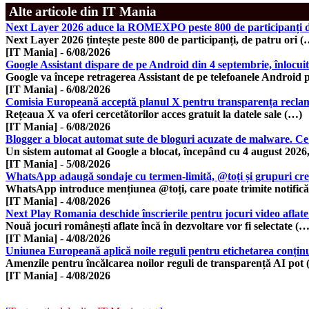
Alte articole din IT Mania
Next Layer 2026 aduce la ROMEXPO peste 800 de participanți d
Next Layer 2026 țintește peste 800 de participanți, de patru ori (
[IT Mania]
-
6/08/2026
Google Assistant dispare de pe Android din 4 septembrie, înlocui
Google va începe retragerea Assistant de pe telefoanele Android 
[IT Mania]
-
6/08/2026
Comisia Europeană acceptă planul X pentru transparența reclamel
Rețeaua X va oferi cercetătorilor acces gratuit la datele sale (…)
[IT Mania]
-
6/08/2026
Blogger a blocat automat sute de bloguri acuzate de malware. Ce
Un sistem automat al Google a blocat, începând cu 4 august 2026
[IT Mania]
-
5/08/2026
WhatsApp adaugă sondaje cu termen-limită, @toți și grupuri cre
WhatsApp introduce mențiunea @toți, care poate trimite notifică
[IT Mania]
-
4/08/2026
Next Play Romania deschide înscrierile pentru jocuri video aflate
Nouă jocuri românești aflate încă în dezvoltare vor fi selectate (…
[IT Mania]
-
4/08/2026
Uniunea Europeană aplică noile reguli pentru etichetarea conțin
Amenzile pentru încălcarea noilor reguli de transparență AI pot
[IT Mania]
-
4/08/2026