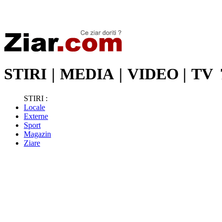
Stiri de ultima oră | Ultimele ştiri | Presa online | Stiri libere
STIRI
|
MEDIA
|
VIDEO
|
TV
STIRI :
Locale
Externe
Sport
Magazin
Ziare