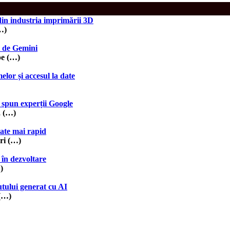
in industria imprimării 3D
…)
t de Gemini
pe (…)
or și accesul la date
 spun experții Google
, (…)
ate mai rapid
ri (…)
 în dezvoltare
)
utului generat cu AI
 (…)